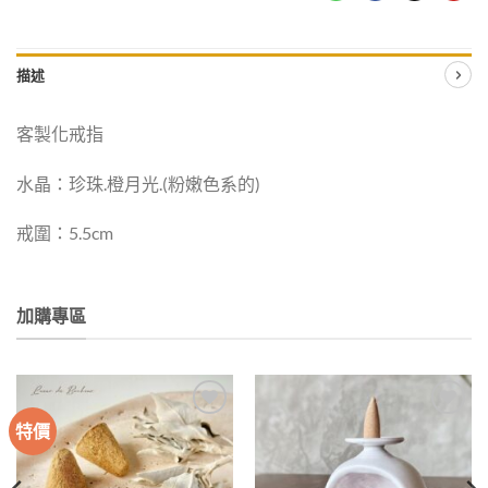
描述
客製化戒指
水晶：珍珠.橙月光.(粉嫩色系的)
戒圍：5.5cm
加購專區
特價
加入
加入
收藏
收藏