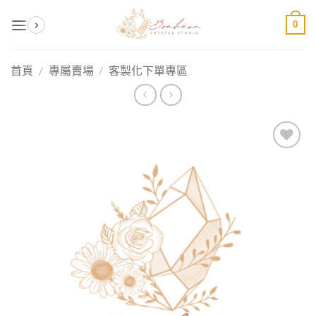
Skip
0
to
content
首頁
/
專屬賣場
/
客製化下單專區
加入
收藏