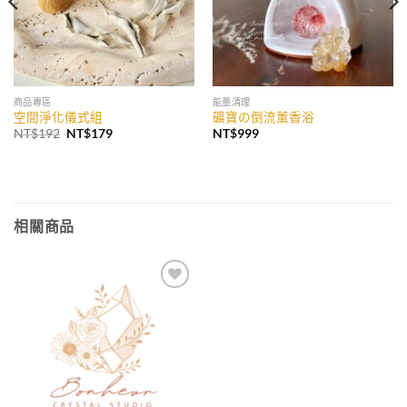
商品專區
能量清理
空間淨化儀式組
礦寶の倒流薰香浴
原
目
NT$
192
NT$
179
NT$
999
始
前
價
價
格：
格：
NT$192。
NT$179。
相關商品
加入
收藏