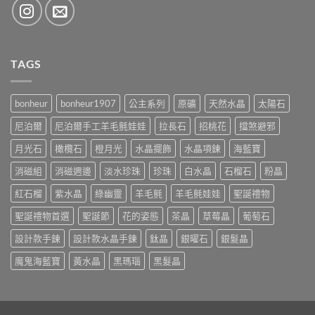
TAGS
bonheur
bonheur1907
公主系列
原礦
天然水晶
太陽石
尼泊爾
尼泊爾手工羊毛氈娃娃
拉長石
招桃花
擋煞避邪
月光石
橄欖石
橙月光
水晶擺飾
水晶項鍊
海藍寶
消磁組
消磁週邊
淡水珍珠
珍珠
白水晶
石榴石
粉晶
紅石榴
紫水晶
綠幽靈
羊毛氈
羊毛氈娃娃
聖誕禮物
聖誕禮物首選
聖誕節
花的姿態
茶晶
草莓晶
葡萄石
設計款手鍊
設計款水晶手鍊
鈦晶
銀曜石
銀髮晶
魔鬼海藍寶
黃水晶
黑瑪瑙
黑髮晶