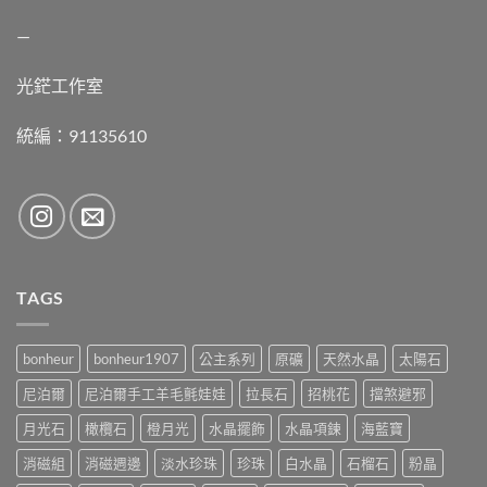
—
光鋩工作室
統編：91135610
TAGS
bonheur
bonheur1907
公主系列
原礦
天然水晶
太陽石
尼泊爾
尼泊爾手工羊毛氈娃娃
拉長石
招桃花
擋煞避邪
月光石
橄欖石
橙月光
水晶擺飾
水晶項鍊
海藍寶
消磁組
消磁週邊
淡水珍珠
珍珠
白水晶
石榴石
粉晶