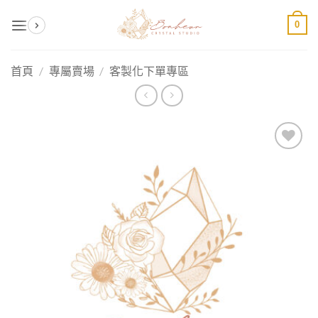
Skip
0
to
content
首頁
/
專屬賣場
/
客製化下單專區
加入
收藏