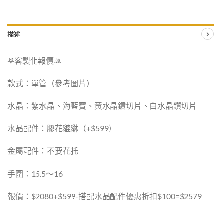
描述
𖤐客製化報價‪ꔛ
款式：單管（參考圖片）
水晶：紫水晶、海藍寶、黃水晶鑽切片、白水晶鑽切片
水晶配件：膠花貔貅（+$599）
金屬配件：不要花托
手圍：15.5～16
報價：$2080+$599-搭配水晶配件優惠折扣$100=$2579