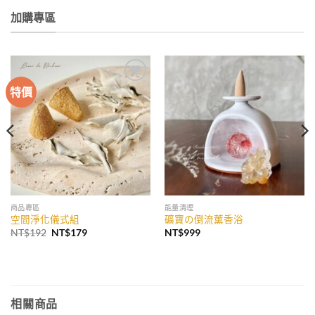
加購專區
特價
加入
加入
收藏
收藏
商品專區
能量清理
空間淨化儀式組
礦寶の倒流薰香浴
原
目
NT$
192
NT$
179
NT$
999
始
前
價
價
格：
格：
NT$192。
NT$179。
相關商品