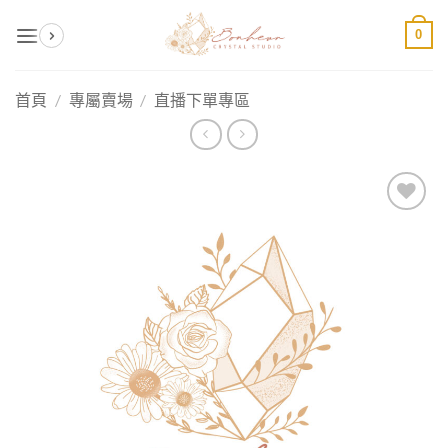
Skip
0
to
content
首頁
/
專屬賣場
/
直播下單專區
加入
收藏