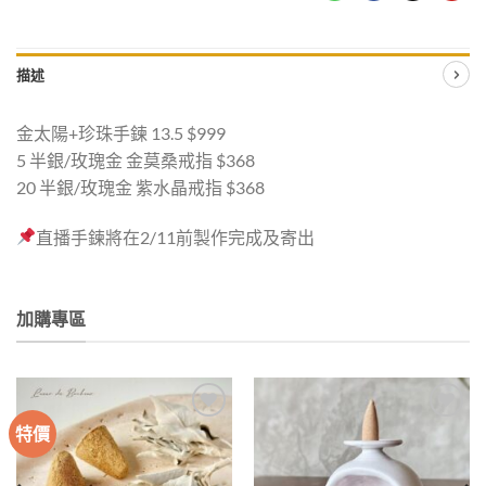
描述
金太陽+珍珠手鍊 13.5 $999
5 半銀/玫瑰金 金莫桑戒指 $368
20 半銀/玫瑰金 紫水晶戒指 $368
直播手鍊將在2/11前製作完成及寄出
加購專區
特價
加入
加入
收藏
收藏