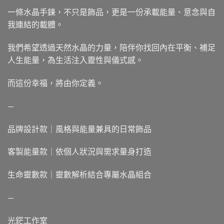
一條水晶手鍊，不只是飾品，更是一份承載能量、意念與自
我連結的載體。
我們希望透過天然水晶的力量，陪伴你找回內在平衡、補足
人生能量，為生活注入靈性與儀式感。
而這份幸福，將由你定義。
—
品牌設計款｜風格與能量兼具的日常飾品
客製能量款｜依個人狀況與需求量身打造
生命靈數款｜靈數解析結合專屬水晶組合
—
光鋩工作室