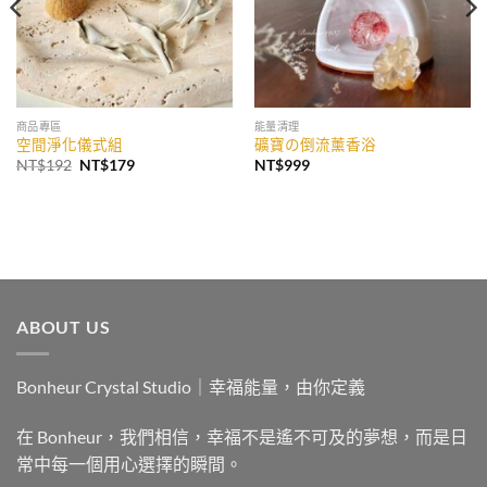
商品專區
能量清理
空間淨化儀式組
礦寶の倒流薰香浴
原
目
NT$
192
NT$
179
NT$
999
始
前
價
價
格：
格：
NT$192。
NT$179。
ABOUT US
Bonheur Crystal Studio｜幸福能量，由你定義
在 Bonheur，我們相信，幸福不是遙不可及的夢想，而是日
常中每一個用心選擇的瞬間。