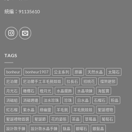
統編：91135610
TAGS
bonheur
bonheur1907
公主系列
原礦
天然水晶
太陽石
尼泊爾
尼泊爾手工羊毛氈娃娃
拉長石
招桃花
擋煞避邪
月光石
橄欖石
橙月光
水晶擺飾
水晶項鍊
海藍寶
消磁組
消磁週邊
淡水珍珠
珍珠
白水晶
石榴石
粉晶
紅石榴
紫水晶
綠幽靈
羊毛氈
羊毛氈娃娃
聖誕禮物
聖誕禮物首選
聖誕節
花的姿態
茶晶
草莓晶
葡萄石
設計款手鍊
設計款水晶手鍊
鈦晶
銀曜石
銀髮晶