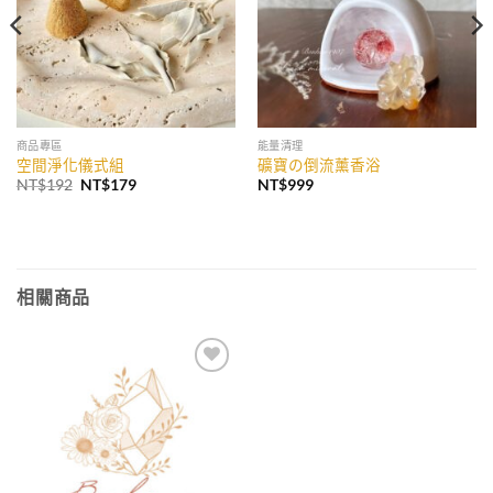
商品專區
能量清理
空間淨化儀式組
礦寶の倒流薰香浴
原
目
NT$
192
NT$
179
NT$
999
始
前
價
價
格：
格：
NT$192。
NT$179。
相關商品
加入
收藏