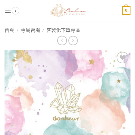
Skip
0
to
content
首頁
/
專屬賣場
/
客製化下單專區
加入
收藏