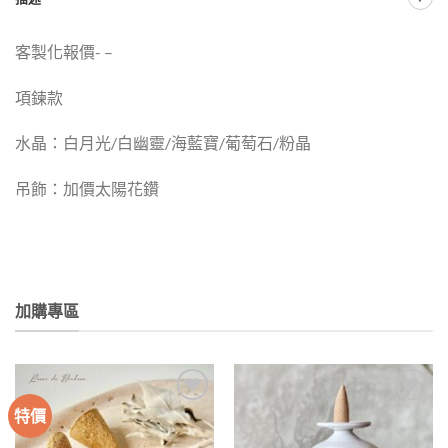
客製化報價- –
項鍊款
水晶：白月光/白幽靈/海藍寶/葡萄石/粉晶
吊飾：加價太陽花鑽
加購專區
特價
加入
加入
收藏
收藏