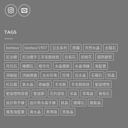
TAGS
bonheur
bonheur1907
公主系列
原礦
天然水晶
太陽石
尼泊爾
尼泊爾手工羊毛氈娃娃
拉長石
招桃花
擋煞避邪
月光石
橄欖石
橙月光
水晶擺飾
水晶項鍊
海藍寶
消磁組
消磁週邊
淡水珍珠
珍珠
白水晶
石榴石
粉晶
紅石榴
紫水晶
綠幽靈
羊毛氈
羊毛氈娃娃
聖誕禮物
聖誕禮物首選
聖誕節
花的姿態
茶晶
草莓晶
葡萄石
設計款手鍊
設計款水晶手鍊
鈦晶
銀曜石
銀髮晶
魔鬼海藍寶
黃水晶
黑瑪瑙
黑髮晶