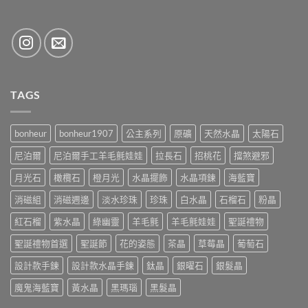
TAGS
bonheur
bonheur1907
公主系列
原礦
天然水晶
太陽石
尼泊爾
尼泊爾手工羊毛氈娃娃
拉長石
招桃花
擋煞避邪
月光石
橄欖石
橙月光
水晶擺飾
水晶項鍊
海藍寶
消磁組
消磁週邊
淡水珍珠
珍珠
白水晶
石榴石
粉晶
紅石榴
紫水晶
綠幽靈
羊毛氈
羊毛氈娃娃
聖誕禮物
聖誕禮物首選
聖誕節
花的姿態
茶晶
草莓晶
葡萄石
設計款手鍊
設計款水晶手鍊
鈦晶
銀曜石
銀髮晶
魔鬼海藍寶
黃水晶
黑瑪瑙
黑髮晶