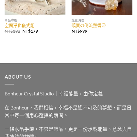
商品專區
能量清理
空間淨化儀式組
礦寶の倒流薰香浴
原
目
NT$
192
NT$
179
NT$
999
始
前
價
價
格：
格：
NT$192。
NT$179。
ABOUT US
Bonheur Crystal Studio｜幸福能量，由你定義
在 Bonheur，我們相信，幸福不是遙不可及的夢想，而是日
常中每一個用心選擇的瞬間。
一條水晶手鍊，不只是飾品，更是一份承載能量、意念與自
我連結的載體。