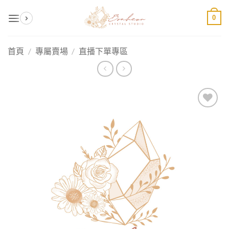
Skip
0
to
content
首頁
/
專屬賣場
/
直播下單專區
加入
收藏