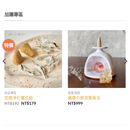
加購專區
特價
加入
加入
收藏
收藏
商品專區
能量清理
空間淨化儀式組
礦寶の倒流薰香浴
原
目
NT$
192
NT$
179
NT$
999
始
前
價
價
格：
格：
NT$192。
NT$179。