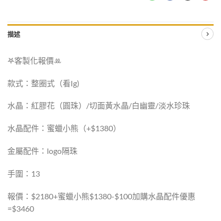
描述
𖤐客製化報價‪ꔛ
款式：整圈式（看Ig)
水晶：紅膠花（圓珠）/切面黃水晶/白幽靈/淡水珍珠
水晶配件：蜜蠟小熊（+$1380）
金屬配件：logo隔珠
手圍：13
報價：$2180+蜜蠟小熊$1380-$100加購水晶配件優惠
=$3460