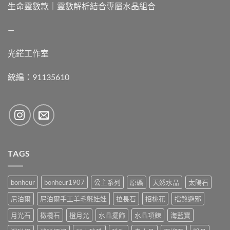
生命靈數款｜靈數解析結合專屬水晶組合
—
光鋩工作室
統編：91135610
TAGS
bonheur
bonheur1907
公主系列
原礦
天然水晶
太陽石
尼泊爾
尼泊爾手工羊毛氈娃娃
拉長石
招桃花
擋煞避邪
月光石
橄欖石
橙月光
水晶擺飾
水晶項鍊
海藍寶