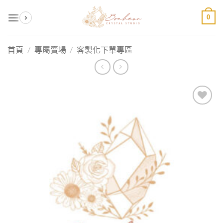
Skip
0
to
content
首頁
/
專屬賣場
/
客製化下單專區
加入
收藏