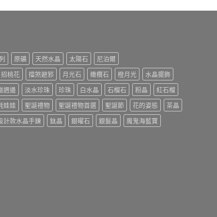
列
原礦
天然水晶
太陽石
尼泊爾
招桃花
擋煞避邪
月光石
橄欖石
橙月光
水晶擺飾
磁週邊
淡水珍珠
珍珠
白水晶
石榴石
粉晶
紅石榴
氈娃娃
聖誕禮物
聖誕禮物首選
聖誕節
花的姿態
茶晶
設計款水晶手鍊
鈦晶
銀曜石
銀髮晶
魔鬼海藍寶