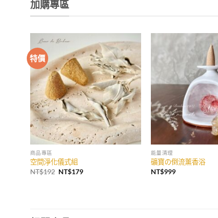
加購專區
特價
加入
收藏
商品專區
能量清理
空間淨化儀式組
礦寶の倒流薰香浴
原
目
NT$
192
NT$
179
NT$
999
始
前
價
價
格：
格：
NT$192。
NT$179。