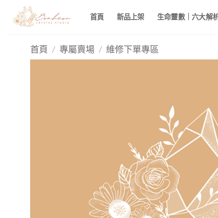
Skip
首頁
新品上架
生命靈數｜六大解析 
to
content
首頁
/
專屬賣場
/
維修下單專區