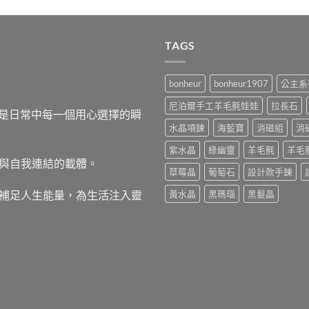
TAGS
bonheur
bonheur1907
公主系
尼泊爾手工羊毛氈娃娃
拉長石
，而是日常中每一個用心選擇的瞬
水晶項鍊
海藍寶
消磁組
消
紫水晶
綠幽靈
羊毛氈
羊毛
與自我連結的載體。
草莓晶
葡萄石
設計款手鍊
補足人生能量，為生活注入靈
黃水晶
黑瑪瑙
黑髮晶