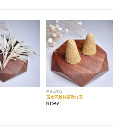
加入
加入
收藏
收藏
薰香&精油
聖木圓錐柱薰香(1個)
NT$
49