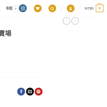
NT$
0
幸運色｜能量感應 × 色彩頻率 × 專屬設計
願望顯化｜意圖啟動 ×
0
屬賣場