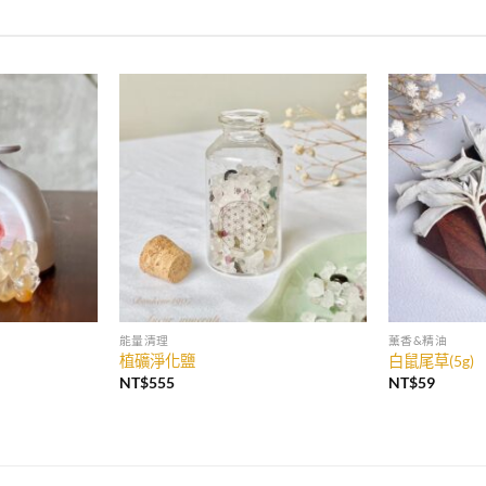
加入
加入
收藏
收藏
能量清理
薰香&精油
植礦淨化鹽
白鼠尾草(5g)
NT$
555
NT$
59