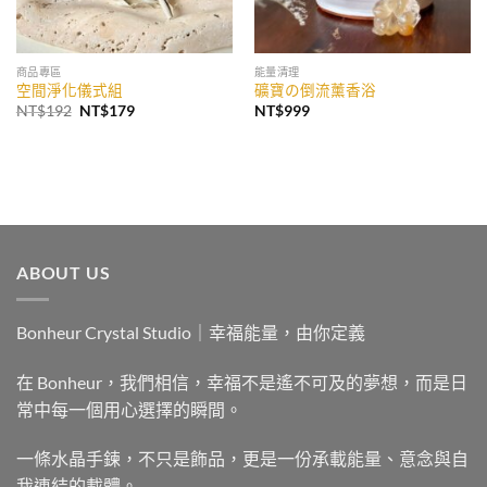
商品專區
能量清理
空間淨化儀式組
礦寶の倒流薰香浴
原
目
NT$
192
NT$
179
NT$
999
始
前
價
價
格：
格：
NT$192。
NT$179。
ABOUT US
Bonheur Crystal Studio｜幸福能量，由你定義
在 Bonheur，我們相信，幸福不是遙不可及的夢想，而是日
常中每一個用心選擇的瞬間。
一條水晶手鍊，不只是飾品，更是一份承載能量、意念與自
我連結的載體。