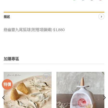
描述
綠幽靈九尾狐球(附贈項鍊繩) $1,880
加購專區
特價
加入
加入
收藏
收藏