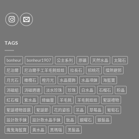
TAGS
bonheur
bonheur1907
公主系列
原礦
天然水晶
太陽石
尼泊爾
尼泊爾手工羊毛氈娃娃
拉長石
招桃花
擋煞避邪
月光石
橄欖石
橙月光
水晶擺飾
水晶項鍊
海藍寶
消磁組
消磁週邊
淡水珍珠
珍珠
白水晶
石榴石
粉晶
紅石榴
紫水晶
綠幽靈
羊毛氈
羊毛氈娃娃
聖誕禮物
聖誕禮物首選
聖誕節
花的姿態
茶晶
草莓晶
葡萄石
設計款手鍊
設計款水晶手鍊
鈦晶
銀曜石
銀髮晶
魔鬼海藍寶
黃水晶
黑瑪瑙
黑髮晶