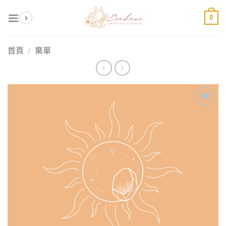
Skip
0
to
content
首頁
/
棄單
加入
收藏