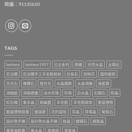
統編：91135610
TAGS
bonheur
bonheur1907
公主系列
原礦
天然水晶
太陽石
尼泊爾
尼泊爾手工羊毛氈娃娃
拉長石
招桃花
擋煞避邪
月光石
橄欖石
橙月光
水晶擺飾
水晶項鍊
海藍寶
消磁組
消磁週邊
淡水珍珠
珍珠
白水晶
石榴石
粉晶
紅石榴
紫水晶
綠幽靈
羊毛氈
羊毛氈娃娃
聖誕禮物
聖誕禮物首選
聖誕節
花的姿態
茶晶
草莓晶
葡萄石
設計款手鍊
設計款水晶手鍊
鈦晶
銀曜石
銀髮晶
魔鬼海藍寶
黃水晶
黑瑪瑙
黑髮晶