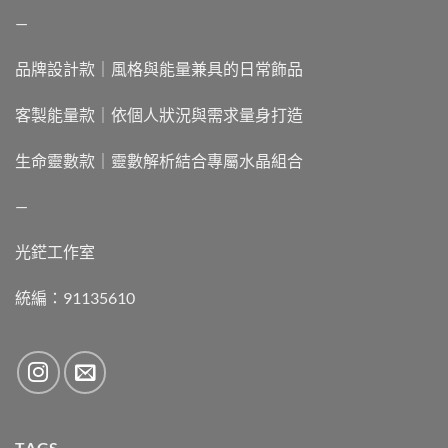
—
品牌設計款｜風格與能量兼具的日常飾品
客製能量款｜依個人狀況與需求量身打造
生命靈數款｜靈數解析結合專屬水晶組合
—
光鋩工作室
統編：91135610
TAGS