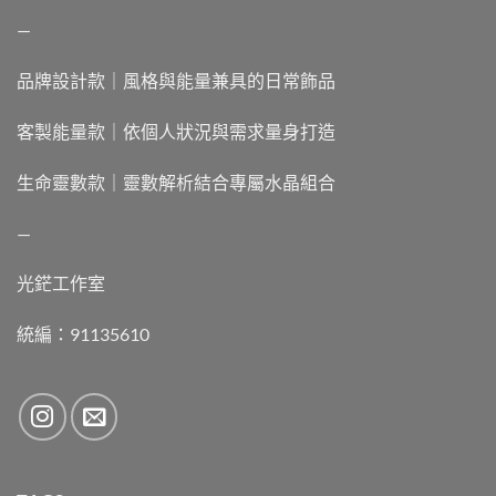
—
品牌設計款｜風格與能量兼具的日常飾品
客製能量款｜依個人狀況與需求量身打造
生命靈數款｜靈數解析結合專屬水晶組合
—
光鋩工作室
統編：91135610