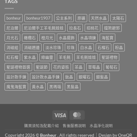
TAGS
bonheur
bonheur1907
公主系列
原礦
天然水晶
太陽石
尼泊爾
尼泊爾手工羊毛氈娃娃
拉長石
招桃花
擋煞避邪
月光石
橄欖石
橙月光
水晶擺飾
水晶項鍊
海藍寶
消磁組
消磁週邊
淡水珍珠
珍珠
白水晶
石榴石
粉晶
紅石榴
紫水晶
綠幽靈
羊毛氈
羊毛氈娃娃
聖誕禮物
聖誕禮物首選
聖誕節
花的姿態
茶晶
草莓晶
葡萄石
設計款手鍊
設計款水晶手鍊
鈦晶
銀曜石
銀髮晶
魔鬼海藍寶
黃水晶
黑瑪瑙
黑髮晶
Visa
MasterCard
購買須知及配戴介紹
售後服務說明
水晶淨化說明
Copyright 2026 ©
Bonheur
. All rights reserved｜Design by
OneQR