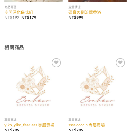
商品專區
能量清理
空間淨化儀式組
礦寶の倒流薰香浴
原
目
NT$
192
NT$
179
NT$
999
始
前
價
價
格：
格：
NT$192。
NT$179。
相關商品
加入
加入
收藏
收藏
專屬賣場
專屬賣場
yiko_yiko_fearless 專屬賣場
ssss.cccc.h 專屬賣場
NT$
799
NT$
799