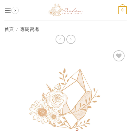
Skip
0
to
content
首頁
/
專屬賣場
加入
收藏