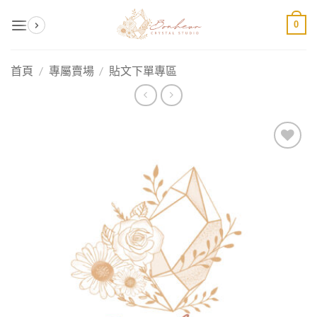
Skip
0
to
content
首頁
/
專屬賣場
/
貼文下單專區
加入
收藏