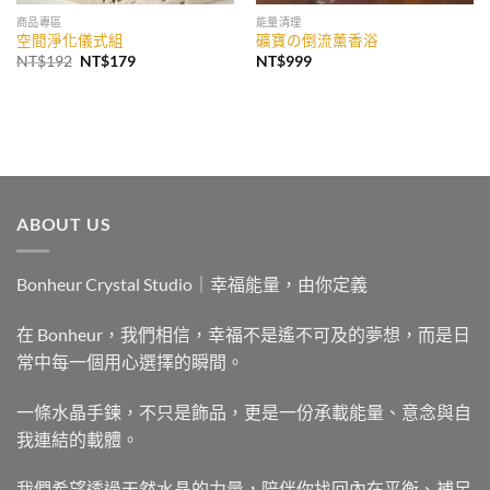
商品專區
能量清理
空間淨化儀式組
礦寶の倒流薰香浴
原
目
NT$
192
NT$
179
NT$
999
始
前
價
價
格：
格：
NT$192。
NT$179。
ABOUT US
Bonheur Crystal Studio｜幸福能量，由你定義
在 Bonheur，我們相信，幸福不是遙不可及的夢想，而是日
常中每一個用心選擇的瞬間。
一條水晶手鍊，不只是飾品，更是一份承載能量、意念與自
我連結的載體。
我們希望透過天然水晶的力量，陪伴你找回內在平衡、補足