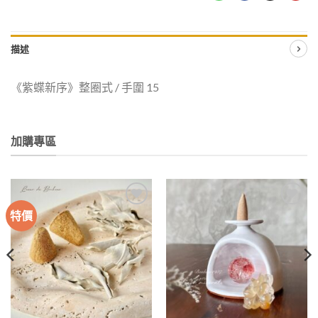
描述
《紫蝶新序》整圈式
/
手圍
15
加購專區
特價
加入
加入
收藏
收藏