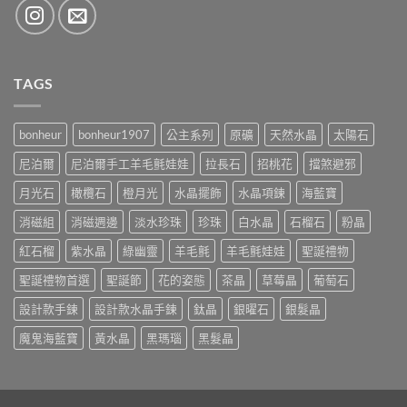
TAGS
bonheur
bonheur1907
公主系列
原礦
天然水晶
太陽石
尼泊爾
尼泊爾手工羊毛氈娃娃
拉長石
招桃花
擋煞避邪
月光石
橄欖石
橙月光
水晶擺飾
水晶項鍊
海藍寶
消磁組
消磁週邊
淡水珍珠
珍珠
白水晶
石榴石
粉晶
紅石榴
紫水晶
綠幽靈
羊毛氈
羊毛氈娃娃
聖誕禮物
聖誕禮物首選
聖誕節
花的姿態
茶晶
草莓晶
葡萄石
設計款手鍊
設計款水晶手鍊
鈦晶
銀曜石
銀髮晶
魔鬼海藍寶
黃水晶
黑瑪瑙
黑髮晶