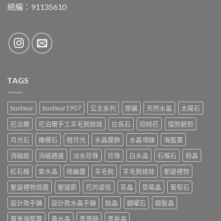
統編：91135610
TAGS
bonheur
bonheur1907
公主系列
原礦
天然水晶
太陽石
尼泊爾
尼泊爾手工羊毛氈娃娃
拉長石
招桃花
擋煞避邪
月光石
橄欖石
橙月光
水晶擺飾
水晶項鍊
海藍寶
消磁組
消磁週邊
淡水珍珠
珍珠
白水晶
石榴石
粉晶
紅石榴
紫水晶
綠幽靈
羊毛氈
羊毛氈娃娃
聖誕禮物
聖誕禮物首選
聖誕節
花的姿態
茶晶
草莓晶
葡萄石
設計款手鍊
設計款水晶手鍊
鈦晶
銀曜石
銀髮晶
魔鬼海藍寶
黃水晶
黑瑪瑙
黑髮晶