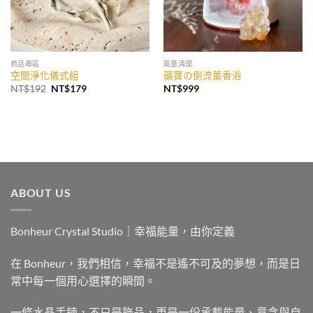
商品專區
能量清理
空間淨化儀式組
礦寶の倒流薰香浴
原
目
NT$
192
NT$
179
NT$
999
始
前
價
價
格：
格：
NT$192。
NT$179。
ABOUT US
Bonheur Crystal Studio｜幸福能量，由你定義
在 Bonheur，我們相信，幸福不是遙不可及的夢想，而是日
常中每一個用心選擇的瞬間。
一條水晶手鍊，不只是飾品，更是一份承載能量、意念與自