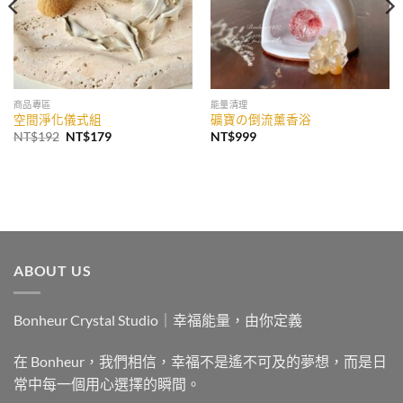
商品專區
能量清理
空間淨化儀式組
礦寶の倒流薰香浴
原
目
NT$
192
NT$
179
NT$
999
始
前
價
價
格：
格：
NT$192。
NT$179。
ABOUT US
Bonheur Crystal Studio｜幸福能量，由你定義
在 Bonheur，我們相信，幸福不是遙不可及的夢想，而是日
常中每一個用心選擇的瞬間。