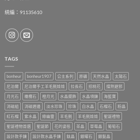
統編：91135610
TAGS
bonheur
bonheur1907
公主系列
原礦
天然水晶
太陽石
尼泊爾
尼泊爾手工羊毛氈娃娃
拉長石
招桃花
擋煞避邪
月光石
橄欖石
橙月光
水晶擺飾
水晶項鍊
海藍寶
消磁組
消磁週邊
淡水珍珠
珍珠
白水晶
石榴石
粉晶
紅石榴
紫水晶
綠幽靈
羊毛氈
羊毛氈娃娃
聖誕禮物
聖誕禮物首選
聖誕節
花的姿態
茶晶
草莓晶
葡萄石
設計款手鍊
設計款水晶手鍊
鈦晶
銀曜石
銀髮晶