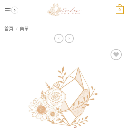
Skip
0
to
content
首頁
/
棄單
加入
收藏