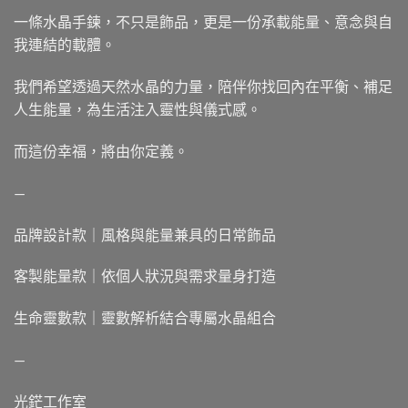
一條水晶手鍊，不只是飾品，更是一份承載能量、意念與自
我連結的載體。
我們希望透過天然水晶的力量，陪伴你找回內在平衡、補足
人生能量，為生活注入靈性與儀式感。
而這份幸福，將由你定義。
—
品牌設計款｜風格與能量兼具的日常飾品
客製能量款｜依個人狀況與需求量身打造
生命靈數款｜靈數解析結合專屬水晶組合
—
光鋩工作室