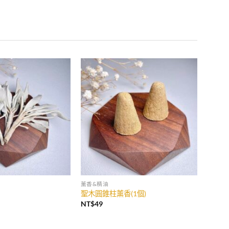
薰香&精油
聖木圓錐柱薰香(1個)
NT$
49