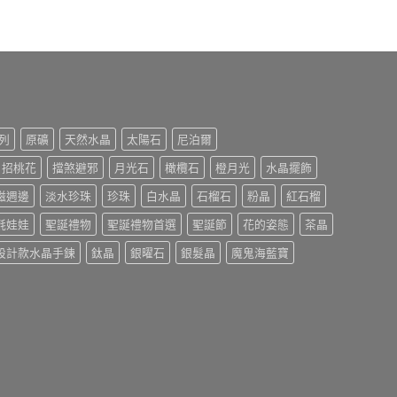
列
原礦
天然水晶
太陽石
尼泊爾
招桃花
擋煞避邪
月光石
橄欖石
橙月光
水晶擺飾
磁週邊
淡水珍珠
珍珠
白水晶
石榴石
粉晶
紅石榴
氈娃娃
聖誕禮物
聖誕禮物首選
聖誕節
花的姿態
茶晶
設計款水晶手鍊
鈦晶
銀曜石
銀髮晶
魔鬼海藍寶