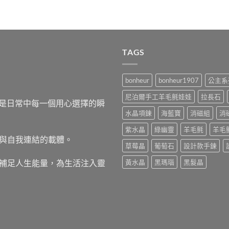
TAGS
bonheur
bonheur1907
公主系
尼泊爾手工羊毛氈娃娃
拉長石
，而是日常中每一個用心選擇的瞬
水晶項鍊
海藍寶
消磁組
消
紫水晶
綠幽靈
羊毛氈
羊毛
與自我連結的載體。
草莓晶
葡萄石
設計款手鍊
補足人生能量，為生活注入靈
黃水晶
黑瑪瑙
黑髮晶