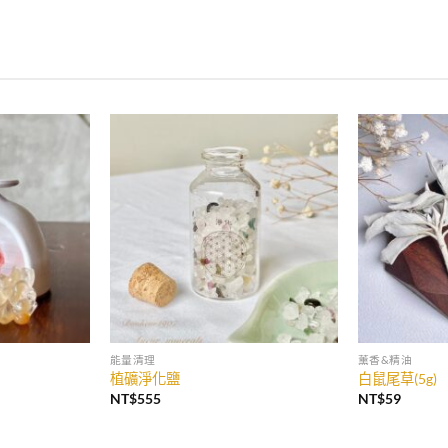
能量清理
薰香&精油
植礦淨化鹽
白鼠尾草(5g)
NT$
555
NT$
59