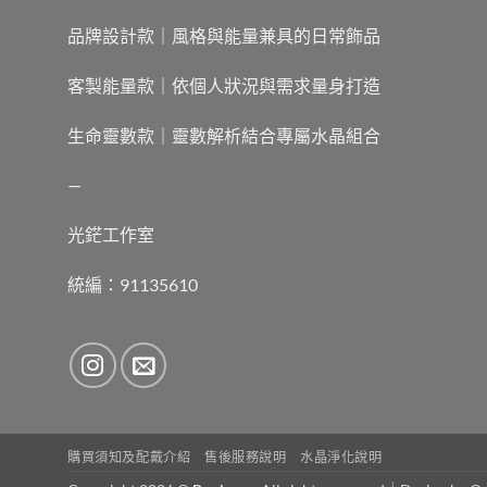
品牌設計款｜風格與能量兼具的日常飾品
客製能量款｜依個人狀況與需求量身打造
生命靈數款｜靈數解析結合專屬水晶組合
—
光鋩工作室
統編：91135610
購買須知及配戴介紹
售後服務說明
水晶淨化說明