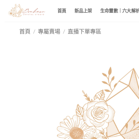
Skip
首頁
新品上架
生命靈數｜六大解析 
to
content
首頁
/
專屬賣場
/
直播下單專區