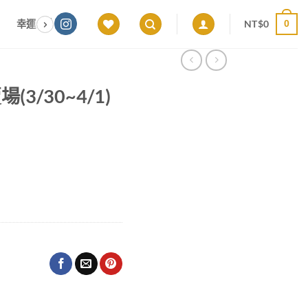
NT$
0
幸運色｜能量感應 × 色彩頻率 × 專屬設計
願望顯化｜意圖啟動 ×
0
場(3/30~4/1)