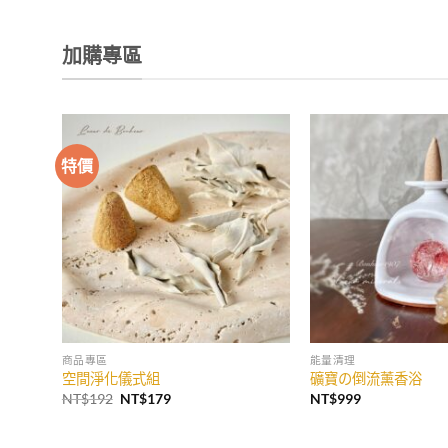
加購專區
特價
商品專區
能量清理
空間淨化儀式組
礦寶の倒流薰香浴
原
目
NT$
192
NT$
179
NT$
999
始
前
價
價
格：
格：