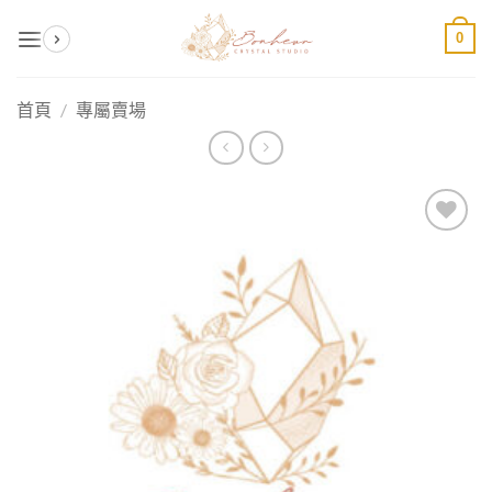
Skip
0
to
content
首頁
/
專屬賣場
加入
收藏