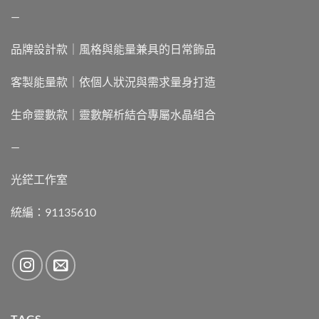
—
品牌設計款｜風格與能量兼具的日常飾品
客製能量款｜依個人狀況與需求量身打造
生命靈數款｜靈數解析結合專屬水晶組合
—
光鋩工作室
統編：91135610
TAGS