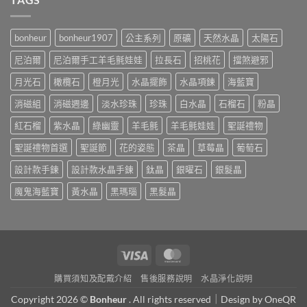
bonheur
bonheur1907
公主系列
原礦
天然水晶
太陽石
尼泊爾
尼泊爾手工羊毛氈娃娃
拉長石
招桃花
擋煞避邪
月光石
橄欖石
橙月光
水晶擺飾
水晶項鍊
海藍寶
消磁組
消磁週邊
淡水珍珠
珍珠
白水晶
石榴石
粉晶
紅石榴
紫水晶
綠幽靈
羊毛氈
羊毛氈娃娃
聖誕禮物
聖誕禮物首選
聖誕節
花的姿態
茶晶
草莓晶
葡萄石
設計款手鍊
設計款水晶手鍊
鈦晶
銀曜石
銀髮晶
魔鬼海藍寶
黃水晶
黑瑪瑙
黑髮晶
Visa
MasterCard
購買須知及配戴介紹
售後服務說明
水晶淨化說明
Copyright 2026 ©
Bonheur
. All rights reserved｜Design by
OneQR