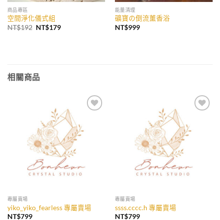
商品專區
能量清理
空間淨化儀式組
礦寶の倒流薰香浴
原
目
NT$
192
NT$
179
NT$
999
始
前
價
價
格：
格：
NT$192。
NT$179。
相關商品
加入
加入
收藏
收藏
專屬賣場
專屬賣場
yiko_yiko_fearless 專屬賣場
ssss.cccc.h 專屬賣場
NT$
799
NT$
799