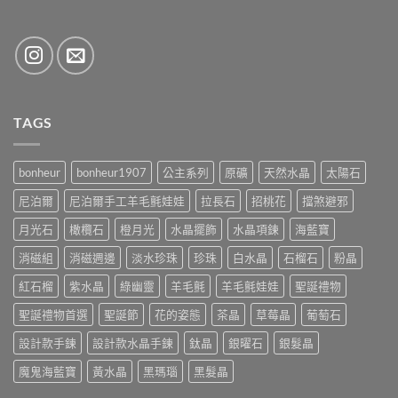
TAGS
bonheur
bonheur1907
公主系列
原礦
天然水晶
太陽石
尼泊爾
尼泊爾手工羊毛氈娃娃
拉長石
招桃花
擋煞避邪
月光石
橄欖石
橙月光
水晶擺飾
水晶項鍊
海藍寶
消磁組
消磁週邊
淡水珍珠
珍珠
白水晶
石榴石
粉晶
紅石榴
紫水晶
綠幽靈
羊毛氈
羊毛氈娃娃
聖誕禮物
聖誕禮物首選
聖誕節
花的姿態
茶晶
草莓晶
葡萄石
設計款手鍊
設計款水晶手鍊
鈦晶
銀曜石
銀髮晶
魔鬼海藍寶
黃水晶
黑瑪瑙
黑髮晶