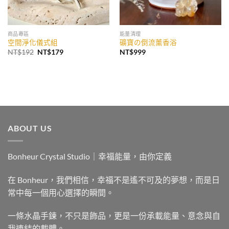
商品專區
能量清理
空間淨化儀式組
礦寶の倒流薰香浴
原
目
NT$
192
NT$
179
NT$
999
始
前
價
價
格：
格：
NT$192。
NT$179。
ABOUT US
Bonheur Crystal Studio｜幸福能量，由你定義
在 Bonheur，我們相信，幸福不是遙不可及的夢想，而是日
常中每一個用心選擇的瞬間。
一條水晶手鍊，不只是飾品，更是一份承載能量、意念與自
我連結的載體。