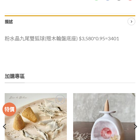
描述
粉水晶九尾雙狐球(贈木輪盤底座) $3,580*0.95=3401
加購專區
特價
加入
加入
收藏
收藏