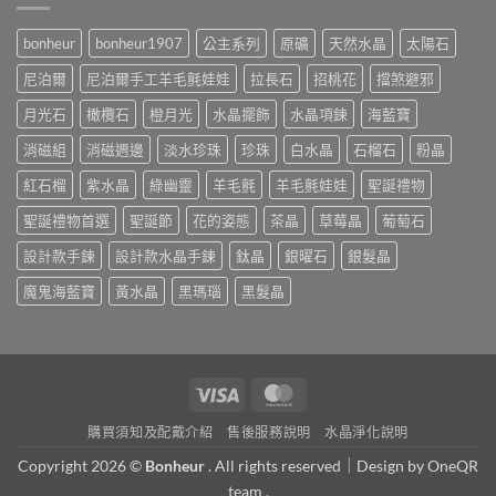
bonheur
bonheur1907
公主系列
原礦
天然水晶
太陽石
尼泊爾
尼泊爾手工羊毛氈娃娃
拉長石
招桃花
擋煞避邪
月光石
橄欖石
橙月光
水晶擺飾
水晶項鍊
海藍寶
消磁組
消磁週邊
淡水珍珠
珍珠
白水晶
石榴石
粉晶
紅石榴
紫水晶
綠幽靈
羊毛氈
羊毛氈娃娃
聖誕禮物
聖誕禮物首選
聖誕節
花的姿態
茶晶
草莓晶
葡萄石
設計款手鍊
設計款水晶手鍊
鈦晶
銀曜石
銀髮晶
魔鬼海藍寶
黃水晶
黑瑪瑙
黑髮晶
Visa
MasterCard
購買須知及配戴介紹
售後服務說明
水晶淨化說明
Copyright 2026 ©
Bonheur
. All rights reserved｜Design by
OneQR
team .