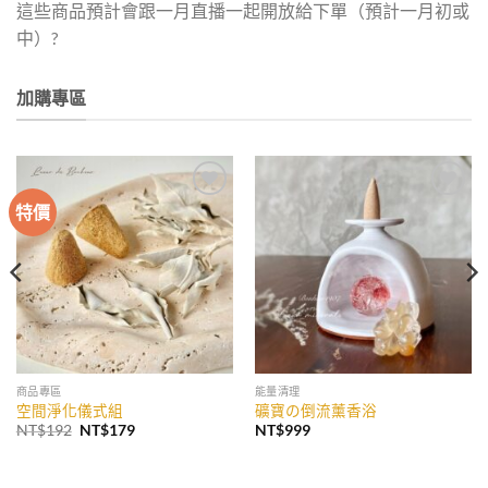
這些商品預計會跟一月直播一起開放給下單（預計一月初或
中）?
加購專區
特價
加入
加入
收藏
收藏
商品專區
能量清理
空間淨化儀式組
礦寶の倒流薰香浴
原
目
NT$
192
NT$
179
NT$
999
始
前
價
價
格：
格：
NT$192。
NT$179。