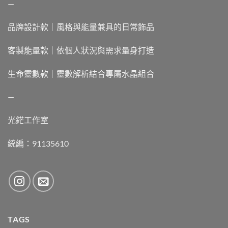
—
品牌設計款｜風格與能量兼具的日常飾品
客製能量款｜依個人狀況與需求量身打造
生命靈數款｜靈數解析結合專屬水晶組合
—
光鋩工作室
統編：91135610
TAGS