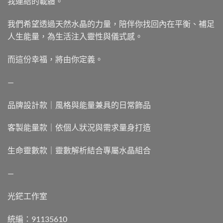
我連結的載體。
我們希望透過天然水晶的力量，陪伴你找回內在平衡、補足
人生能量，為生活注入靈性與儀式感。
而這份幸福，將由你定義。
—
品牌設計款｜風格與能量兼具的日常飾品
客製能量款｜依個人狀況與需求量身打造
生命靈數款｜靈數解析結合專屬水晶組合
—
光鋩工作室
統編：91135610