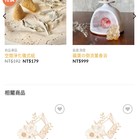
收藏
收藏
商品專區
能量清理
空間淨化儀式組
礦寶の倒流薰香浴
原
目
NT$
192
NT$
179
NT$
999
始
前
價
價
格：
格：
NT$192。
NT$179。
相關商品
加入
加入
收藏
收藏