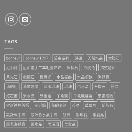
TAGS
bonheur
bonheur1907
公主系列
原礦
天然水晶
太陽石
尼泊爾
尼泊爾手工羊毛氈娃娃
拉長石
招桃花
擋煞避邪
月光石
橄欖石
橙月光
水晶擺飾
水晶項鍊
海藍寶
消磁組
消磁週邊
淡水珍珠
珍珠
白水晶
石榴石
粉晶
紅石榴
紫水晶
綠幽靈
羊毛氈
羊毛氈娃娃
聖誕禮物
聖誕禮物首選
聖誕節
花的姿態
茶晶
草莓晶
葡萄石
設計款手鍊
設計款水晶手鍊
鈦晶
銀曜石
銀髮晶
魔鬼海藍寶
黃水晶
黑瑪瑙
黑髮晶