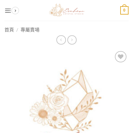
Skip
0
to
content
首頁
/
專屬賣場
加入
收藏