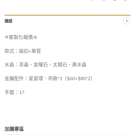
描述
𖤐客製化報價‪ꔛ
款式：磁扣+單管
水晶：茶晶、金曜石、太陽石、黃水晶
金屬配件：星星環、吊飾*3（$60+$80*2）
手圍：17
加購專區