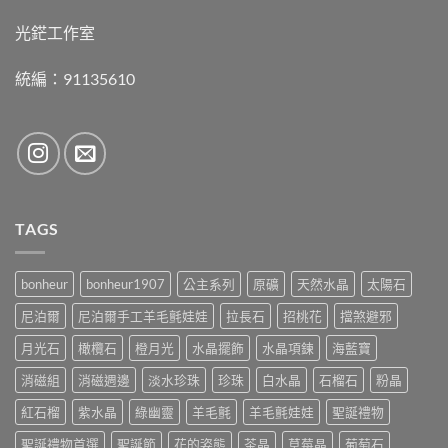
光鋩工作室
統編：91135610
TAGS
bonheur
bonheur1907
公主系列
原礦
天然水晶
太陽石
尼泊爾
尼泊爾手工羊毛氈娃娃
拉長石
招桃花
擋煞避邪
月光石
橄欖石
橙月光
水晶擺飾
水晶項鍊
海藍寶
消磁組
消磁週邊
淡水珍珠
珍珠
白水晶
石榴石
粉晶
紅石榴
紫水晶
綠幽靈
羊毛氈
羊毛氈娃娃
聖誕禮物
聖誕禮物首選
聖誕節
花的姿態
茶晶
草莓晶
葡萄石