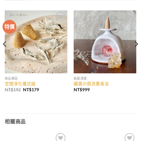
特價
加入
加入
收藏
收藏
商品專區
能量清理
空間淨化儀式組
礦寶の倒流薰香浴
原
目
NT$
192
NT$
179
NT$
999
始
前
價
價
格：
格：
NT$192。
NT$179。
相關商品