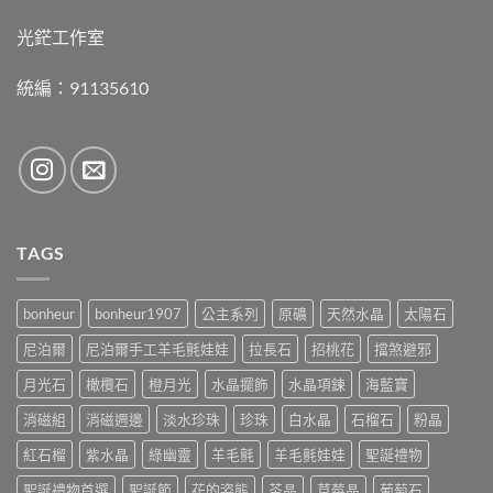
光鋩工作室
統編：91135610
TAGS
bonheur
bonheur1907
公主系列
原礦
天然水晶
太陽石
尼泊爾
尼泊爾手工羊毛氈娃娃
拉長石
招桃花
擋煞避邪
月光石
橄欖石
橙月光
水晶擺飾
水晶項鍊
海藍寶
消磁組
消磁週邊
淡水珍珠
珍珠
白水晶
石榴石
粉晶
紅石榴
紫水晶
綠幽靈
羊毛氈
羊毛氈娃娃
聖誕禮物
聖誕禮物首選
聖誕節
花的姿態
茶晶
草莓晶
葡萄石