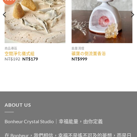
收藏
收藏
商品專區
能量清理
空間淨化儀式組
礦寶の倒流薰香浴
原
目
NT$
192
NT$
179
NT$
999
始
前
價
價
格：
格：
NT$192。
NT$179。
ABOUT US
Bonheur Crystal Studio｜幸福能量，由你定義
在 Bonheur，我們相信，幸福不是遙不可及的夢想，而是日