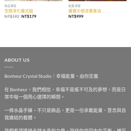
商品專區
能量清理
空間淨化儀式組
礦寶の倒流薰香浴
原
目
NT$
192
NT$
179
NT$
999
始
前
價
價
格：
格：
NT$192。
NT$179。
ABOUT US
Bonheur Crystal Studio｜幸福能量，由你定義
在 Bonheur，我們相信，幸福不是遙不可及的夢想，而是日
常中每一個用心選擇的瞬間。
一條水晶手鍊，不只是飾品，更是一份承載能量、意念與自
我連結的載體。
我們希望透過天然水晶的力量，陪伴你找回內在平衡、補足