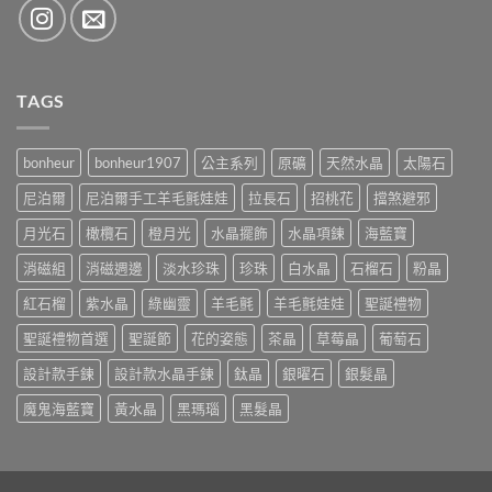
TAGS
bonheur
bonheur1907
公主系列
原礦
天然水晶
太陽石
尼泊爾
尼泊爾手工羊毛氈娃娃
拉長石
招桃花
擋煞避邪
月光石
橄欖石
橙月光
水晶擺飾
水晶項鍊
海藍寶
消磁組
消磁週邊
淡水珍珠
珍珠
白水晶
石榴石
粉晶
紅石榴
紫水晶
綠幽靈
羊毛氈
羊毛氈娃娃
聖誕禮物
聖誕禮物首選
聖誕節
花的姿態
茶晶
草莓晶
葡萄石
設計款手鍊
設計款水晶手鍊
鈦晶
銀曜石
銀髮晶
魔鬼海藍寶
黃水晶
黑瑪瑙
黑髮晶