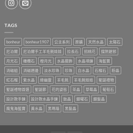
TAGS
bonheur
bonheur1907
公主系列
原礦
天然水晶
太陽石
尼泊爾
尼泊爾手工羊毛氈娃娃
拉長石
招桃花
擋煞避邪
月光石
橄欖石
橙月光
水晶擺飾
水晶項鍊
海藍寶
消磁組
消磁週邊
淡水珍珠
珍珠
白水晶
石榴石
粉晶
紅石榴
紫水晶
綠幽靈
羊毛氈
羊毛氈娃娃
聖誕禮物
聖誕禮物首選
聖誕節
花的姿態
茶晶
草莓晶
葡萄石
設計款手鍊
設計款水晶手鍊
鈦晶
銀曜石
銀髮晶
魔鬼海藍寶
黃水晶
黑瑪瑙
黑髮晶