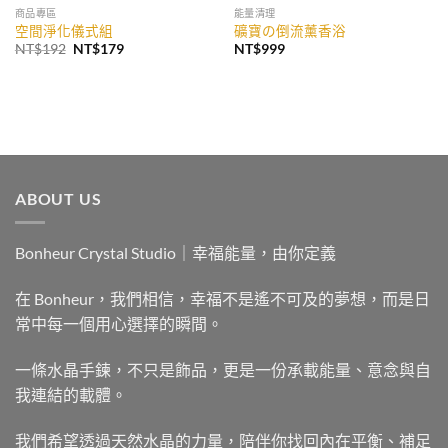
商品專區
能量清理
空間淨化儀式組
礦寶の倒流薰香浴
原
目
NT$
192
NT$
179
NT$
999
始
前
價
價
格：
格：
NT$192。
NT$179。
ABOUT US
Bonheur Crystal Studio｜幸福能量，由你定義
在 Bonheur，我們相信，幸福不是遙不可及的夢想，而是日
常中每一個用心選擇的瞬間。
一條水晶手鍊，不只是飾品，更是一份承載能量、意念與自
我連結的載體。
我們希望透過天然水晶的力量，陪伴你找回內在平衡、補足