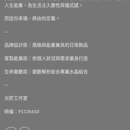
人生能量，為生活注入靈性與儀式感。
而這份幸福，將由你定義。
—
品牌設計款｜風格與能量兼具的日常飾品
客製能量款｜依個人狀況與需求量身打造
生命靈數款｜靈數解析結合專屬水晶組合
—
光鋩工作室
統編：91135610