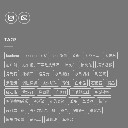
TAGS
bonheur
bonheur1907
公主系列
原礦
天然水晶
太陽石
尼泊爾
尼泊爾手工羊毛氈娃娃
拉長石
招桃花
擋煞避邪
月光石
橄欖石
橙月光
水晶擺飾
水晶項鍊
海藍寶
消磁組
消磁週邊
淡水珍珠
珍珠
白水晶
石榴石
粉晶
紅石榴
紫水晶
綠幽靈
羊毛氈
羊毛氈娃娃
聖誕禮物
聖誕禮物首選
聖誕節
花的姿態
茶晶
草莓晶
葡萄石
設計款手鍊
設計款水晶手鍊
鈦晶
銀曜石
銀髮晶
魔鬼海藍寶
黃水晶
黑瑪瑙
黑髮晶