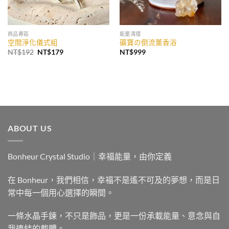
商品專區
能量清理
空間淨化儀式組
礦寶の倒流薰香浴
原
目
NT$
192
NT$
179
NT$
999
始
前
價
價
格：
格：
NT$192。
NT$179。
ABOUT US
Bonheur Crystal Studio｜幸福能量，由你定義
在 Bonheur，我們相信，幸福不是遙不可及的夢想，而是日
常中每一個用心選擇的瞬間。
一條水晶手鍊，不只是飾品，更是一份承載能量、意念與自
我連結的載體。