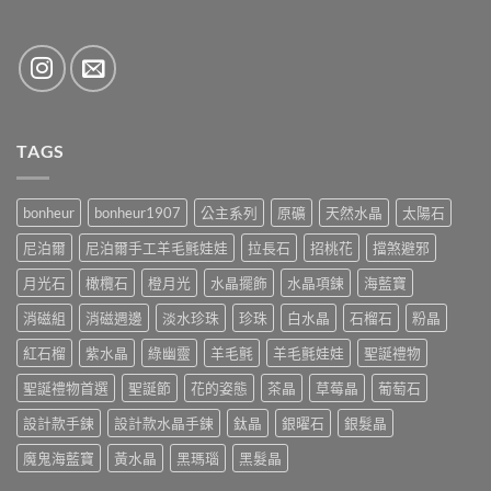
TAGS
bonheur
bonheur1907
公主系列
原礦
天然水晶
太陽石
尼泊爾
尼泊爾手工羊毛氈娃娃
拉長石
招桃花
擋煞避邪
月光石
橄欖石
橙月光
水晶擺飾
水晶項鍊
海藍寶
消磁組
消磁週邊
淡水珍珠
珍珠
白水晶
石榴石
粉晶
紅石榴
紫水晶
綠幽靈
羊毛氈
羊毛氈娃娃
聖誕禮物
聖誕禮物首選
聖誕節
花的姿態
茶晶
草莓晶
葡萄石
設計款手鍊
設計款水晶手鍊
鈦晶
銀曜石
銀髮晶
魔鬼海藍寶
黃水晶
黑瑪瑙
黑髮晶