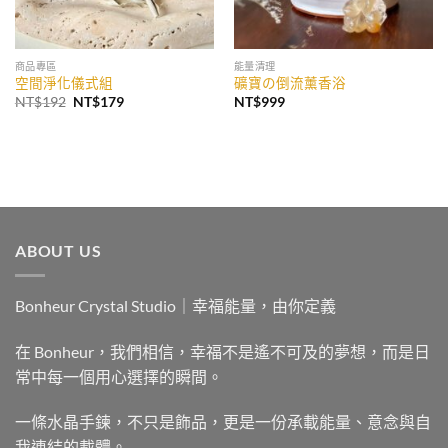
商品專區
能量清理
空間淨化儀式組
礦寶の倒流薰香浴
原
目
NT$
192
NT$
179
NT$
999
始
前
價
價
格：
格：
NT$192。
NT$179。
ABOUT US
Bonheur Crystal Studio｜幸福能量，由你定義
在 Bonheur，我們相信，幸福不是遙不可及的夢想，而是日
常中每一個用心選擇的瞬間。
一條水晶手鍊，不只是飾品，更是一份承載能量、意念與自
我連結的載體。