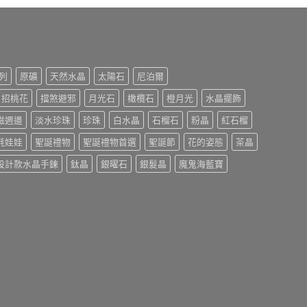
列
原礦
天然水晶
太陽石
尼泊爾
招桃花
擋煞避邪
月光石
橄欖石
橙月光
水晶擺飾
磁週邊
淡水珍珠
珍珠
白水晶
石榴石
粉晶
紅石榴
氈娃娃
聖誕禮物
聖誕禮物首選
聖誕節
花的姿態
茶晶
設計款水晶手鍊
鈦晶
銀曜石
銀髮晶
魔鬼海藍寶