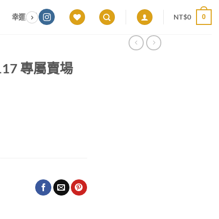
NT$
0
幸運色｜能量感應 × 色彩頻率 × 專屬設計
願望顯化｜意圖啟動 ×
0
d0117 專屬賣場