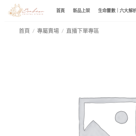
Skip
首頁
新品上架
生命靈數｜六大解析 
to
content
首頁
/
專屬賣場
/
直播下單專區