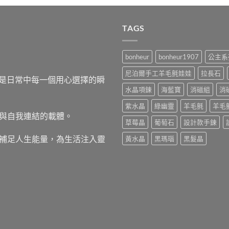
TAGS
bonheur
bonheur1907
公主系
尼泊爾手工羊毛氈娃娃
拉長石
，而是日常中每一個用心選擇的瞬
水晶項鍊
海藍寶
消磁組
消
紫水晶
綠幽靈
羊毛氈
羊毛
與自我連結的載體。
草莓晶
葡萄石
設計款手鍊
補足人生能量，為生活注入靈
黃水晶
黑瑪瑙
黑髮晶