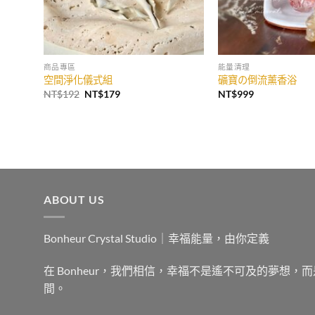
商品專區
能量清理
空間淨化儀式組
礦寶の倒流薰香浴
原
目
NT$
192
NT$
179
NT$
999
始
前
價
價
格：
格：
NT$192。
NT$179。
ABOUT US
Bonheur Crystal Studio｜幸福能量，由你定義
在 Bonheur，我們相信，幸福不是遙不可及的夢想
間。