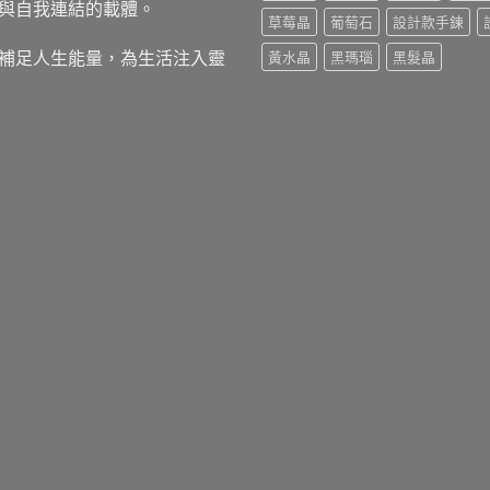
與自我連結的載體。
草莓晶
葡萄石
設計款手鍊
補足人生能量，為生活注入靈
黃水晶
黑瑪瑙
黑髮晶