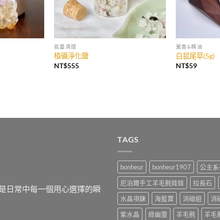
能量清理
薰香&精油
植礦淨化鹽
白鼠尾草(5g)
NT$
555
NT$
59
TAGS
bonheur
bonheur1907
公主系
尼泊爾手工羊毛氈娃娃
拉長石
，而是日常中每一個用心選擇的瞬
水晶項鍊
海藍寶
消磁組
消
紫水晶
綠幽靈
羊毛氈
羊毛