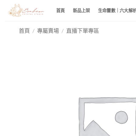
Skip
首頁
新品上架
生命靈數｜六大解析 
to
content
首頁
/
專屬賣場
/
直播下單專區