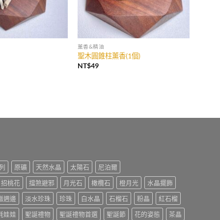
薰香&精油
聖木圓錐柱薰香(1個)
NT$
49
列
原礦
天然水晶
太陽石
尼泊爾
招桃花
擋煞避邪
月光石
橄欖石
橙月光
水晶擺飾
磁週邊
淡水珍珠
珍珠
白水晶
石榴石
粉晶
紅石榴
氈娃娃
聖誕禮物
聖誕禮物首選
聖誕節
花的姿態
茶晶