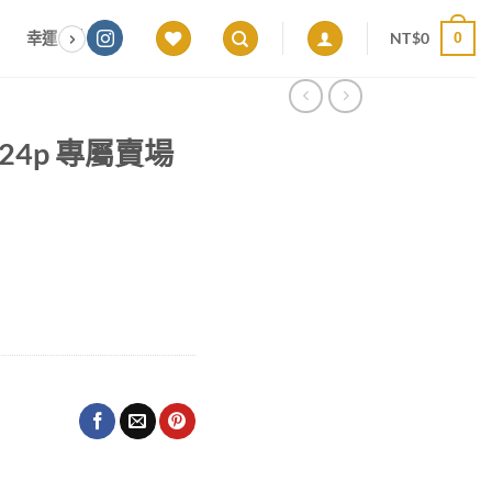
NT$
0
幸運色｜能量感應 × 色彩頻率 × 專屬設計
願望顯化｜意圖啟動 ×
0
il524p 專屬賣場