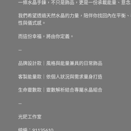
一條水晶手鍊，不只是飾品，更是一份承載能量、意念
我們希望透過天然水晶的力量，陪伴你找回內在平衡、
性與儀式感。
而這份幸福，將由你定義。
—
品牌設計款｜風格與能量兼具的日常飾品
客製能量款｜依個人狀況與需求量身打造
生命靈數款｜靈數解析結合專屬水晶組合
—
光鋩工作室
統編：91135610