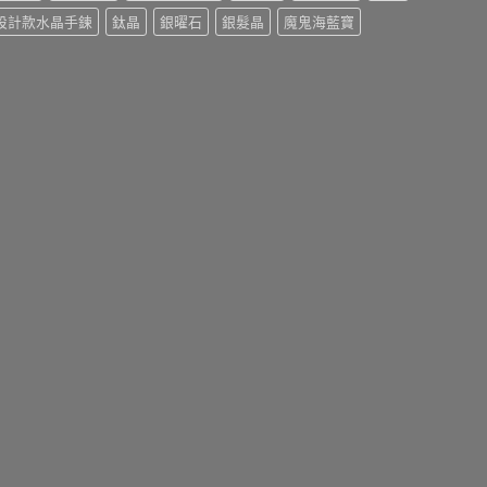
設計款水晶手鍊
鈦晶
銀曜石
銀髮晶
魔鬼海藍寶