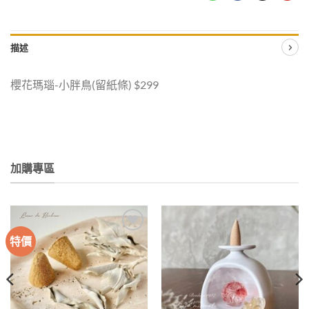
描述
櫻花瑪瑙-小胖鳥(留紙條) $299
加購專區
特價
加入
加入
收藏
收藏