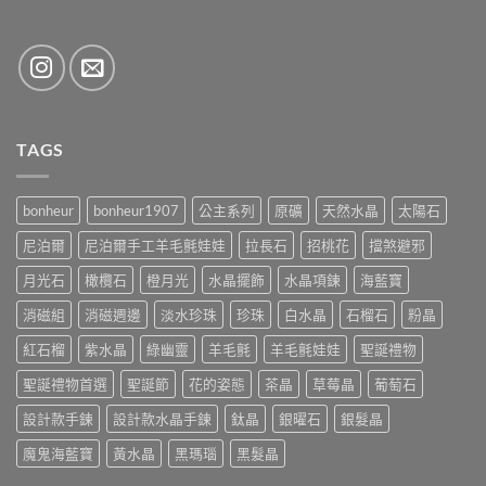
TAGS
bonheur
bonheur1907
公主系列
原礦
天然水晶
太陽石
尼泊爾
尼泊爾手工羊毛氈娃娃
拉長石
招桃花
擋煞避邪
月光石
橄欖石
橙月光
水晶擺飾
水晶項鍊
海藍寶
消磁組
消磁週邊
淡水珍珠
珍珠
白水晶
石榴石
粉晶
紅石榴
紫水晶
綠幽靈
羊毛氈
羊毛氈娃娃
聖誕禮物
聖誕禮物首選
聖誕節
花的姿態
茶晶
草莓晶
葡萄石
設計款手鍊
設計款水晶手鍊
鈦晶
銀曜石
銀髮晶
魔鬼海藍寶
黃水晶
黑瑪瑙
黑髮晶