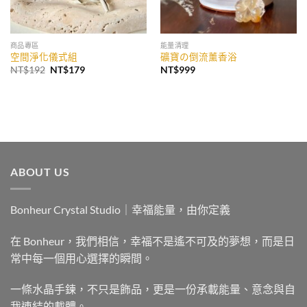
商品專區
能量清理
空間淨化儀式組
礦寶の倒流薰香浴
原
目
NT$
192
NT$
179
NT$
999
始
前
價
價
格：
格：
NT$192。
NT$179。
ABOUT US
Bonheur Crystal Studio｜幸福能量，由你定義
在 Bonheur，我們相信，幸福不是遙不可及的夢想，而是日
常中每一個用心選擇的瞬間。
一條水晶手鍊，不只是飾品，更是一份承載能量、意念與自
我連結的載體。