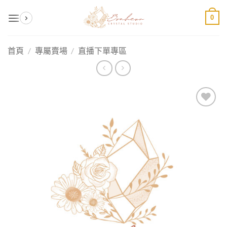
Skip
0
to
content
首頁
/
專屬賣場
/
直播下單專區
加入
收藏