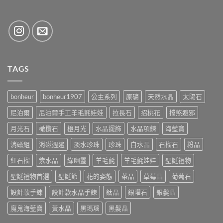
TAGS
bonheur
bonheur1907
公主系列
原礦
天然水晶
太陽石
尼泊爾
尼泊爾手工羊毛氈娃娃
拉長石
招桃花
擋煞避邪
月光石
橄欖石
橙月光
水晶擺飾
水晶項鍊
海藍寶
消磁組
消磁週邊
淡水珍珠
珍珠
白水晶
石榴石
粉晶
紅石榴
紫水晶
綠幽靈
羊毛氈
羊毛氈娃娃
聖誕禮物
聖誕禮物首選
聖誕節
花的姿態
茶晶
草莓晶
葡萄石
設計款手鍊
設計款水晶手鍊
鈦晶
銀曜石
銀髮晶
魔鬼海藍寶
黃水晶
黑瑪瑙
黑髮晶