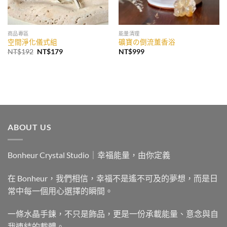
商品專區
能量清理
空間淨化儀式組
礦寶の倒流薰香浴
原
目
NT$
192
NT$
179
NT$
999
始
前
價
價
格：
格：
NT$192。
NT$179。
ABOUT US
Bonheur Crystal Studio｜幸福能量，由你定義
在 Bonheur，我們相信，幸福不是遙不可及的夢想，而是日
常中每一個用心選擇的瞬間。
一條水晶手鍊，不只是飾品，更是一份承載能量、意念與自
我連結的載體。