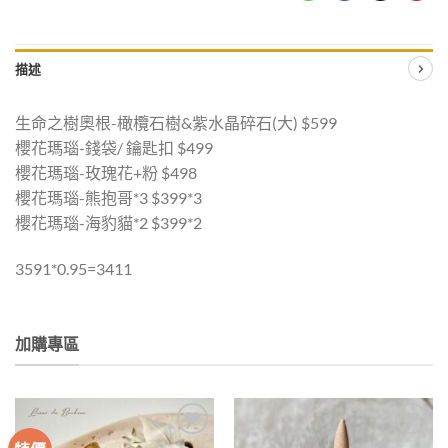
描述
生命之樹奧根-橄欖石樹&紫水晶碎石(大) $599
櫻花瑪瑙-錢袋/ 鑰匙扣 $499
櫻花瑪瑙-玫瑰花+粉 $498
櫻花瑪瑙-熊抱哥*3 $399*3
櫻花瑪瑙-海豹貓*2 $399*2
3591*0.95=3411
加購專區
加入
加入