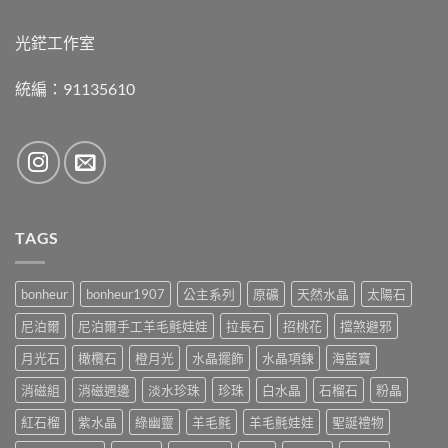
光鋩工作室
統編：91135610
TAGS
bonheur
bonheur1907
公主系列
原礦
天然水晶
太陽石
尼泊爾
尼泊爾手工羊毛氈娃娃
拉長石
招桃花
擋煞避邪
月光石
橄欖石
橙月光
水晶擺飾
水晶項鍊
海藍寶
消磁組
消磁週邊
淡水珍珠
珍珠
白水晶
石榴石
粉晶
紅石榴
紫水晶
綠幽靈
羊毛氈
羊毛氈娃娃
聖誕禮物