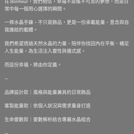
在 Bonheur，我們相信，幸福不是遙不可及的夢想，而是日
常中每一個用心選擇的瞬間。
一條水晶手鍊，不只是飾品，更是一份承載能量、意念與自
我連結的載體。
我們希望透過天然水晶的力量，陪伴你找回內在平衡、補足
人生能量，為生活注入靈性與儀式感。
而這份幸福，將由你定義。
—
品牌設計款｜風格與能量兼具的日常飾品
客製能量款｜依個人狀況與需求量身打造
生命靈數款｜靈數解析結合專屬水晶組合
—