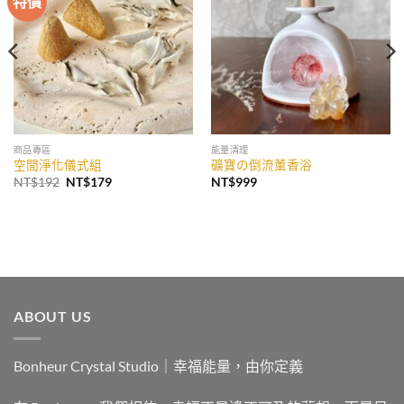
特價
收藏
收藏
商品專區
能量清理
空間淨化儀式組
礦寶の倒流薰香浴
原
目
NT$
192
NT$
179
NT$
999
始
前
價
價
格：
格：
NT$192。
NT$179。
ABOUT US
Bonheur Crystal Studio｜幸福能量，由你定義