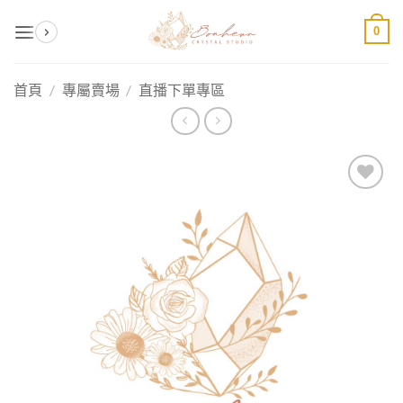
Skip
0
to
content
首頁
/
專屬賣場
/
直播下單專區
加入
收藏