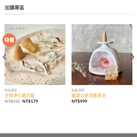
加購專區
特價
加入
加入
收藏
收藏
商品專區
能量清理
空間淨化儀式組
礦寶の倒流薰香浴
原
目
NT$
192
NT$
179
NT$
999
始
前
價
價
格：
格：
NT$192。
NT$179。