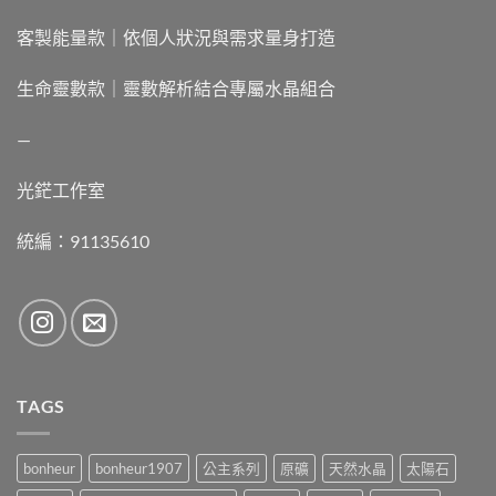
客製能量款｜依個人狀況與需求量身打造
生命靈數款｜靈數解析結合專屬水晶組合
—
光鋩工作室
統編：91135610
TAGS
bonheur
bonheur1907
公主系列
原礦
天然水晶
太陽石