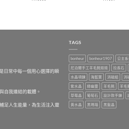
TAGS
bonheur
bonheur1907
公主系
尼泊爾手工羊毛氈娃娃
拉長石
，而是日常中每一個用心選擇的瞬
水晶項鍊
海藍寶
消磁組
消
紫水晶
綠幽靈
羊毛氈
羊毛
與自我連結的載體。
草莓晶
葡萄石
設計款手鍊
補足人生能量，為生活注入靈
黃水晶
黑瑪瑙
黑髮晶