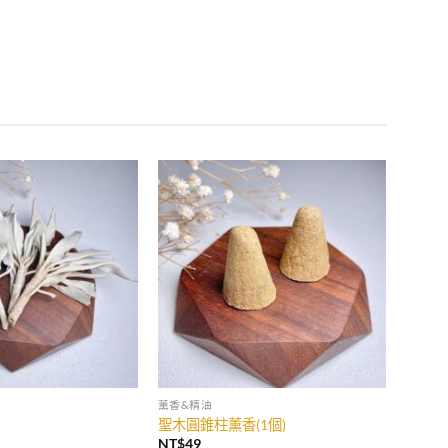
薰香&精油
聖木圓錐柱薰香(1個)
NT$
49