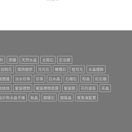
列
原礦
天然水晶
太陽石
尼泊爾
招桃花
擋煞避邪
月光石
橄欖石
橙月光
水晶擺飾
磁週邊
淡水珍珠
珍珠
白水晶
石榴石
粉晶
紅石榴
氈娃娃
聖誕禮物
聖誕禮物首選
聖誕節
花的姿態
茶晶
設計款水晶手鍊
鈦晶
銀曜石
銀髮晶
魔鬼海藍寶