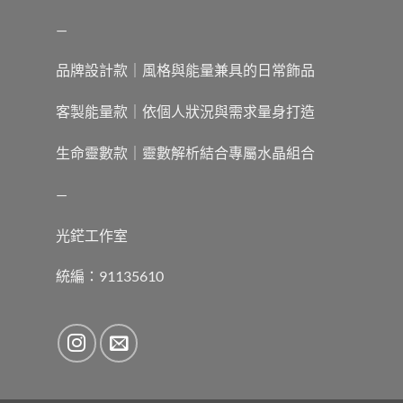
—
品牌設計款｜風格與能量兼具的日常飾品
客製能量款｜依個人狀況與需求量身打造
生命靈數款｜靈數解析結合專屬水晶組合
—
光鋩工作室
統編：91135610