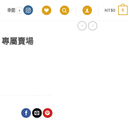
NT$
0
幸運色｜能量感應 × 色彩頻率 × 專屬設計
願望顯化｜意圖啟動 ×
0
922 專屬賣場