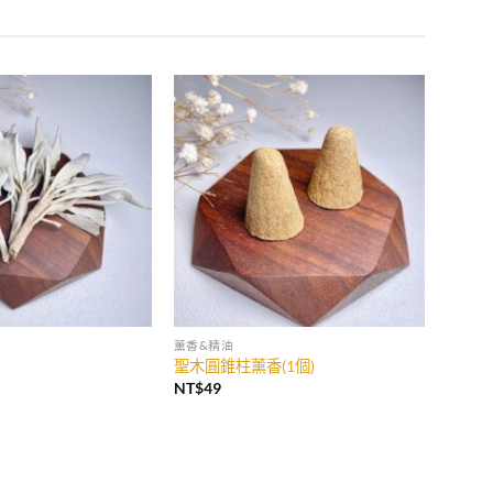
加入
加入
收藏
收藏
薰香&精油
聖木圓錐柱薰香(1個)
NT$
49