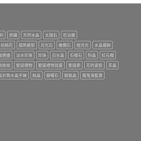
列
原礦
天然水晶
太陽石
尼泊爾
招桃花
擋煞避邪
月光石
橄欖石
橙月光
水晶擺飾
磁週邊
淡水珍珠
珍珠
白水晶
石榴石
粉晶
紅石榴
氈娃娃
聖誕禮物
聖誕禮物首選
聖誕節
花的姿態
茶晶
設計款水晶手鍊
鈦晶
銀曜石
銀髮晶
魔鬼海藍寶