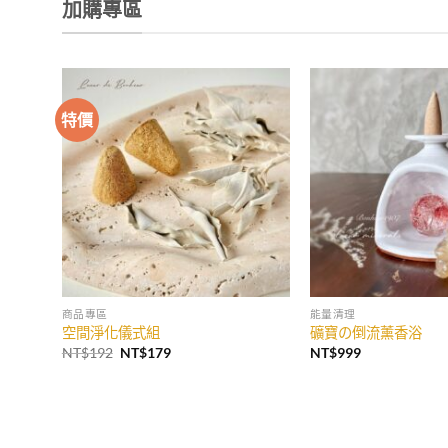
加購專區
特價
加入
收藏
商品專區
能量清理
空間淨化儀式組
礦寶の倒流薰香浴
原
目
NT$
192
NT$
179
NT$
999
始
前
價
價
格：
格：
NT$192。
NT$179。