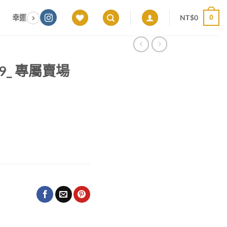
NT$
0
幸運色｜能量感應 × 色彩頻率 × 專屬設計
願望顯化｜意圖啟動 ×
0
.19_ 專屬賣場