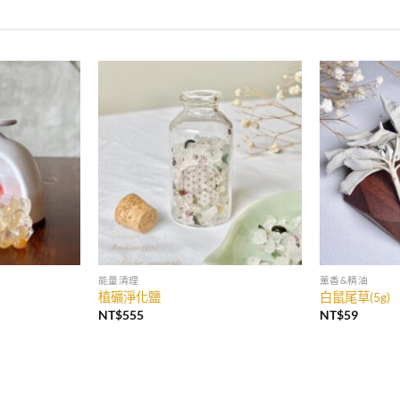
加入
加入
收藏
收藏
能量清理
薰香&精油
植礦淨化鹽
白鼠尾草(5g)
NT$
555
NT$
59