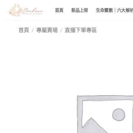
Skip
首頁
新品上架
生命靈數｜六大解析 
to
content
首頁
/
專屬賣場
/
直播下單專區