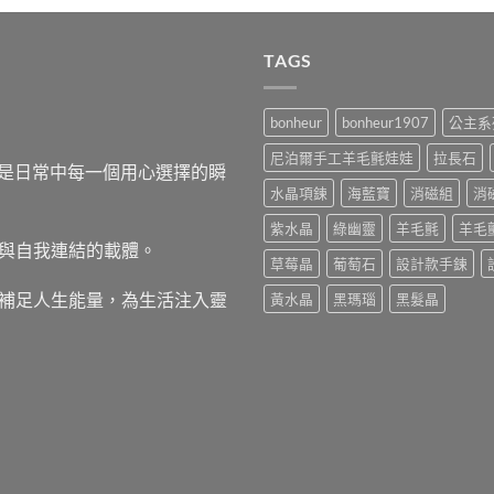
TAGS
bonheur
bonheur1907
公主系
尼泊爾手工羊毛氈娃娃
拉長石
，而是日常中每一個用心選擇的瞬
水晶項鍊
海藍寶
消磁組
消
紫水晶
綠幽靈
羊毛氈
羊毛
與自我連結的載體。
草莓晶
葡萄石
設計款手鍊
補足人生能量，為生活注入靈
黃水晶
黑瑪瑙
黑髮晶