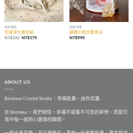
商品專區
能量清理
空間淨化儀式組
礦寶の倒流薰香浴
原
目
NT$
192
NT$
179
NT$
999
始
前
價
價
格：
格：
NT$192。
NT$179。
ABOUT US
Bonheur Crystal Studio｜幸福能量，由你定義
在 Bonheur，我們相信，幸福不是遙不可及的夢想，而是日
常中每一個用心選擇的瞬間。
一條水晶手鍊，不只是飾品，更是一份承載能量、意念與自