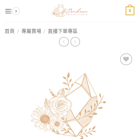
Skip
0
to
content
首頁
/
專屬賣場
/
直播下單專區
加入
收藏