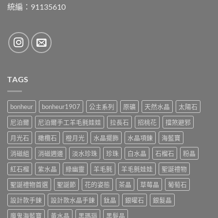
統編：91135610
TAGS
bonheur
bonheur1907
公主系列
原礦
天然水晶
太陽石
尼泊爾
尼泊爾手工羊毛氈娃娃
拉長石
招桃花
擋煞避邪
月光石
橄欖石
橙月光
水晶擺飾
水晶項鍊
海藍寶
消磁組
消磁週邊
淡水珍珠
珍珠
白水晶
石榴石
粉晶
紅石榴
紫水晶
綠幽靈
羊毛氈
羊毛氈娃娃
聖誕禮物
聖誕禮物首選
聖誕節
花的姿態
茶晶
草莓晶
葡萄石
設計款手鍊
設計款水晶手鍊
鈦晶
銀曜石
銀髮晶
魔鬼海藍寶
黃水晶
黑瑪瑙
黑髮晶