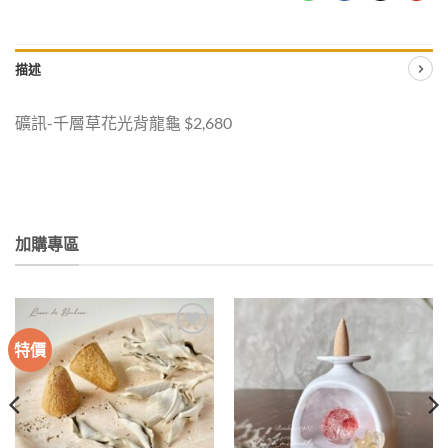
描述
礦訊-千層草花光背龍龜 $2,680
加購專區
特價
加入
加入
收藏
收藏