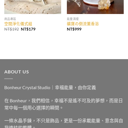
商品專區
能量清理
空間淨化儀式組
礦寶の倒流薰香浴
原
目
NT$
192
NT$
179
NT$
999
始
前
價
價
格：
格：
NT$192。
NT$179。
ABOUT US
Bonheur Crystal Studio｜幸福能量，由你定義
在 Bonheur，我們相信，幸福不是遙不可及的夢想，而是日
常中每一個用心選擇的瞬間。
一條水晶手鍊，不只是飾品，更是一份承載能量、意念與自
我連結的載體。