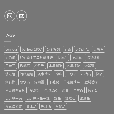
TAGS
bonheur
bonheur1907
公主系列
原礦
天然水晶
太陽石
尼泊爾
尼泊爾手工羊毛氈娃娃
拉長石
招桃花
擋煞避邪
月光石
橄欖石
橙月光
水晶擺飾
水晶項鍊
海藍寶
消磁組
消磁週邊
淡水珍珠
珍珠
白水晶
石榴石
粉晶
紅石榴
紫水晶
綠幽靈
羊毛氈
羊毛氈娃娃
聖誕禮物
聖誕禮物首選
聖誕節
花的姿態
茶晶
草莓晶
葡萄石
設計款手鍊
設計款水晶手鍊
鈦晶
銀曜石
銀髮晶
魔鬼海藍寶
黃水晶
黑瑪瑙
黑髮晶