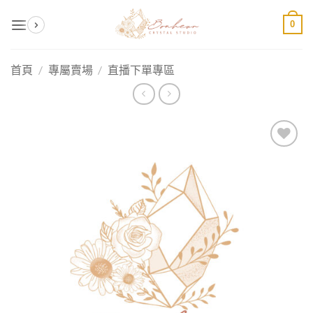
Skip
0
to
content
首頁
/
專屬賣場
/
直播下單專區
加入
收藏