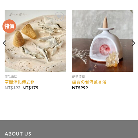
特價
加入
加入
收藏
收藏
商品專區
能量清理
空間淨化儀式組
礦寶の倒流薰香浴
原
目
NT$
192
NT$
179
NT$
999
始
前
價
價
格：
格：
NT$192。
NT$179。
ABOUT US