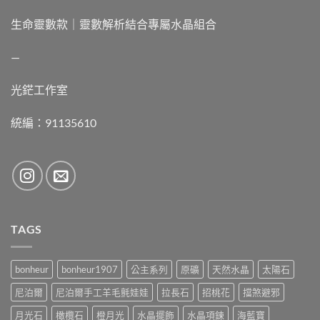
生命靈數款｜靈數解析結合專屬水晶組合
—
光鋩工作室
統編：91135610
TAGS
bonheur
bonheur1907
公主系列
原礦
天然水晶
太陽石
尼泊爾
尼泊爾手工羊毛氈娃娃
拉長石
招桃花
擋煞避邪
月光石
橄欖石
橙月光
水晶擺飾
水晶項鍊
海藍寶