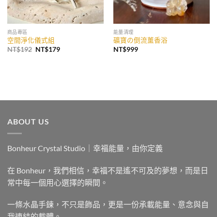
商品專區
能量清理
空間淨化儀式組
礦寶の倒流薰香浴
原
目
NT$
192
NT$
179
NT$
999
始
前
價
價
格：
格：
NT$192。
NT$179。
ABOUT US
Bonheur Crystal Studio｜幸福能量，由你定義
在 Bonheur，我們相信，幸福不是遙不可及的夢想，而是日
常中每一個用心選擇的瞬間。
一條水晶手鍊，不只是飾品，更是一份承載能量、意念與自
我連結的載體。