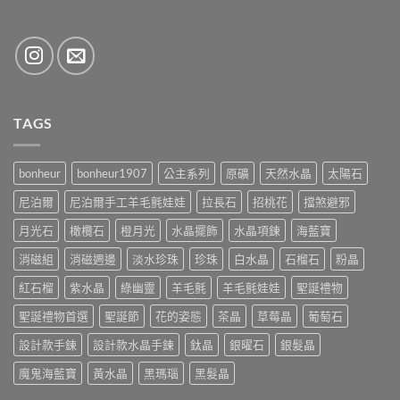
TAGS
bonheur
bonheur1907
公主系列
原礦
天然水晶
太陽石
尼泊爾
尼泊爾手工羊毛氈娃娃
拉長石
招桃花
擋煞避邪
月光石
橄欖石
橙月光
水晶擺飾
水晶項鍊
海藍寶
消磁組
消磁週邊
淡水珍珠
珍珠
白水晶
石榴石
粉晶
紅石榴
紫水晶
綠幽靈
羊毛氈
羊毛氈娃娃
聖誕禮物
聖誕禮物首選
聖誕節
花的姿態
茶晶
草莓晶
葡萄石
設計款手鍊
設計款水晶手鍊
鈦晶
銀曜石
銀髮晶
魔鬼海藍寶
黃水晶
黑瑪瑙
黑髮晶