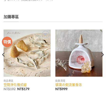
加購專區
特價
加入
加入
收藏
收藏
商品專區
能量清理
空間淨化儀式組
礦寶の倒流薰香浴
原
目
NT$
192
NT$
179
NT$
999
始
前
價
價
格：
格：
NT$192。
NT$179。