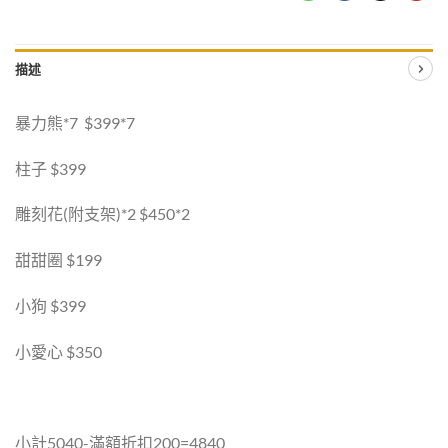
描述
暴力熊*7 $399*7
柱子 $399
雕刻花(附支架)*2 $450*2
甜甜圈 $199
小狗 $399
小愛心 $350
小計5040-滿額折扣200=4840