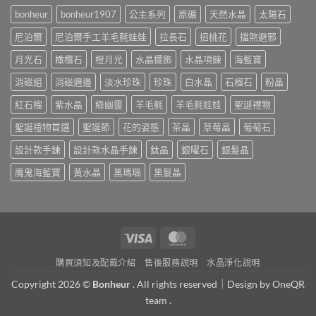
bonheur
bonheur1907
公主系列
原礦
天然水晶
太陽石
尼泊爾
尼泊爾手工羊毛氈娃娃
拉長石
招桃花
擋煞避邪
月光石
橄欖石
橙月光
水晶擺飾
水晶項鍊
海藍寶
消磁組
消磁週邊
淡水珍珠
珍珠
白水晶
石榴石
粉晶
紅石榴
紫水晶
綠幽靈
羊毛氈
羊毛氈娃娃
聖誕禮物
聖誕禮物首選
聖誕節
花的姿態
茶晶
草莓晶
葡萄石
設計款手鍊
設計款水晶手鍊
鈦晶
銀曜石
銀髮晶
魔鬼海藍寶
黃水晶
黑瑪瑙
黑髮晶
Visa
MasterCard
購買須知及配戴介紹
售後服務說明
水晶淨化說明
Copyright 2026 ©
Bonheur
. All rights reserved｜Design by
OneQR
team .