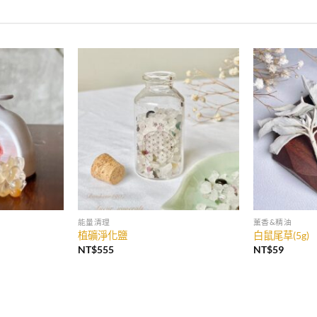
能量清理
薰香&精油
植礦淨化鹽
白鼠尾草(5g)
NT$
555
NT$
59