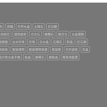
列
原礦
天然水晶
太陽石
尼泊爾
招桃花
擋煞避邪
月光石
橄欖石
橙月光
水晶擺飾
磁週邊
淡水珍珠
珍珠
白水晶
石榴石
粉晶
紅石榴
氈娃娃
聖誕禮物
聖誕禮物首選
聖誕節
花的姿態
茶晶
設計款水晶手鍊
鈦晶
銀曜石
銀髮晶
魔鬼海藍寶