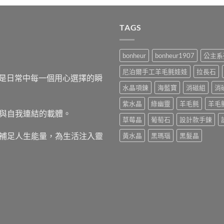
TAGS
bonheur
bonheur1907
公主系
尼泊爾手工羊毛氈娃娃
拉長石
，而是日常中每一個用心選擇的瞬
水晶項鍊
海藍寶
消磁組
消
紫水晶
綠幽靈
羊毛氈
羊毛
與自我連結的載體。
草莓晶
葡萄石
設計款手鍊
補足人生能量，為生活注入靈
黃水晶
黑瑪瑙
黑髮晶