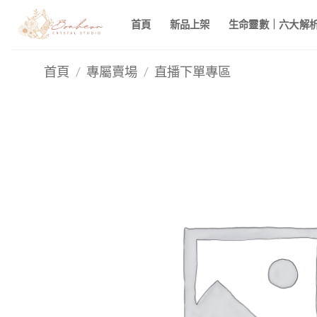
Skip
首頁
新品上架
生命靈數｜六大解析 
to
content
首頁
/
專屬賣場
/
直播下單專區