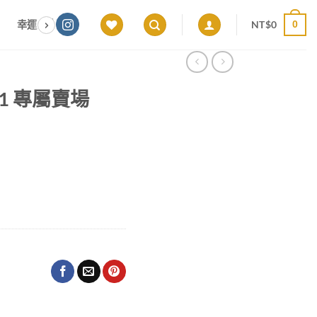
NT$
0
幸運色｜能量感應 × 色彩頻率 × 專屬設計
願望顯化｜意圖啟動 ×
0
091 專屬賣場