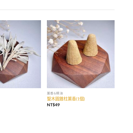
薰香&精油
聖木圓錐柱薰香(1個)
NT$
49