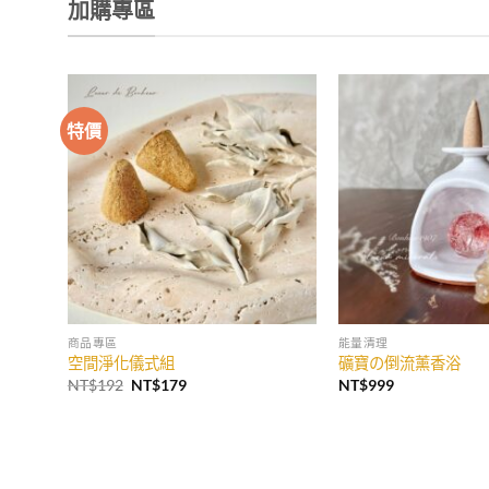
加購專區
特價
商品專區
能量清理
空間淨化儀式組
礦寶の倒流薰香浴
原
目
NT$
192
NT$
179
NT$
999
始
前
價
價
格：
格：
NT$192。
NT$179。