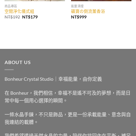
商品專區
能量清理
空間淨化儀式組
礦寶の倒流薰香浴
原
目
NT$
192
NT$
179
NT$
999
始
前
價
價
格：
格：
NT$192。
NT$179。
ABOUT US
Bonheur Crystal Studio｜幸福能量，由你定義
在 Bonheur，我們相信，幸福不是遙不可及的夢想，而是日
常中每一個用心選擇的瞬間。
一條水晶手鍊，不只是飾品，更是一份承載能量、意念與自
我連結的載體。
我們希望透過天然水晶的力量，陪伴你找回內在平衡、補足