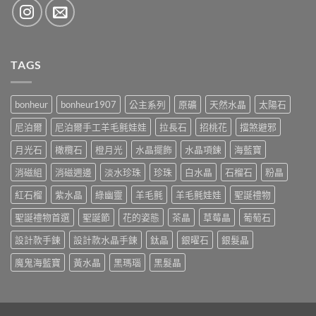
TAGS
bonheur
bonheur1907
公主系列
原礦
天然水晶
太陽石
尼泊爾
尼泊爾手工羊毛氈娃娃
拉長石
招桃花
擋煞避邪
月光石
橄欖石
橙月光
水晶擺飾
水晶項鍊
海藍寶
消磁組
消磁週邊
淡水珍珠
珍珠
白水晶
石榴石
粉晶
紅石榴
紫水晶
綠幽靈
羊毛氈
羊毛氈娃娃
聖誕禮物
聖誕禮物首選
聖誕節
花的姿態
茶晶
草莓晶
葡萄石
設計款手鍊
設計款水晶手鍊
鈦晶
銀曜石
銀髮晶
魔鬼海藍寶
黃水晶
黑瑪瑙
黑髮晶