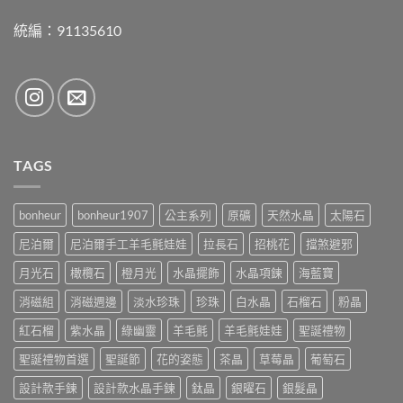
統編：91135610
TAGS
bonheur
bonheur1907
公主系列
原礦
天然水晶
太陽石
尼泊爾
尼泊爾手工羊毛氈娃娃
拉長石
招桃花
擋煞避邪
月光石
橄欖石
橙月光
水晶擺飾
水晶項鍊
海藍寶
消磁組
消磁週邊
淡水珍珠
珍珠
白水晶
石榴石
粉晶
紅石榴
紫水晶
綠幽靈
羊毛氈
羊毛氈娃娃
聖誕禮物
聖誕禮物首選
聖誕節
花的姿態
茶晶
草莓晶
葡萄石
設計款手鍊
設計款水晶手鍊
鈦晶
銀曜石
銀髮晶