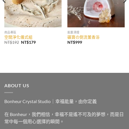
商品專區
能量清理
空間淨化儀式組
礦寶の倒流薰香浴
原
目
NT$
192
NT$
179
NT$
999
始
前
價
價
格：
格：
NT$192。
NT$179。
ABOUT US
Bonheur Crystal Studio｜幸福能量，由你定義
在 Bonheur，我們相信，幸福不是遙不可及的夢想，而是日
常中每一個用心選擇的瞬間。