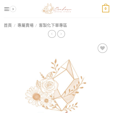
Skip
0
to
content
首頁
/
專屬賣場
/
客製化下單專區
加入
收藏