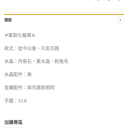
描述
𖤐客製化報價‪ꔛ
款式：從今以後，只走花路
水晶：丹泉石、紫水晶、粉兔毛
水晶配件：無
金屬配件：與花路款相同
手圍：12.8
加購專區