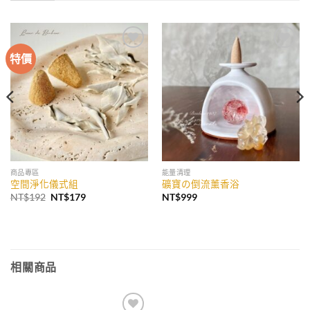
特價
加入
加入
收藏
收藏
商品專區
能量清理
空間淨化儀式組
礦寶の倒流薰香浴
原
目
NT$
192
NT$
179
NT$
999
始
前
價
價
格：
格：
NT$192。
NT$179。
相關商品