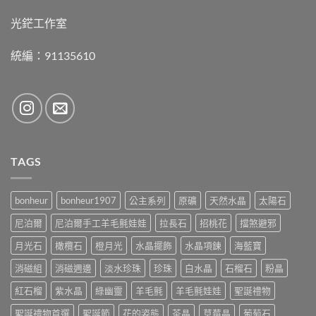
光鋩工作室
統編：91135610
TAGS
bonheur
bonheur1907
公主系列
原礦
天然水晶
太陽石
尼泊爾
尼泊爾手工羊毛氈娃娃
拉長石
招桃花
擋煞避邪
月光石
橄欖石
橙月光
水晶擺飾
水晶項鍊
海藍寶
消磁組
消磁週邊
淡水珍珠
珍珠
白水晶
石榴石
粉晶
紅石榴
紫水晶
綠幽靈
羊毛氈
羊毛氈娃娃
聖誕禮物
聖誕禮物首選
聖誕節
花的姿態
茶晶
草莓晶
葡萄石