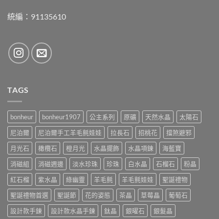
統編：91135610
TAGS
bonheur
bonheur1907
公主系列
原礦
天然水晶
太陽石
尼泊爾
尼泊爾手工羊毛氈娃娃
拉長石
招桃花
擋煞避邪
月光石
橄欖石
橙月光
水晶擺飾
水晶項鍊
海藍寶
消磁組
消磁週邊
淡水珍珠
珍珠
白水晶
石榴石
粉晶
紅石榴
紫水晶
綠幽靈
羊毛氈
羊毛氈娃娃
聖誕禮物
聖誕禮物首選
聖誕節
花的姿態
茶晶
草莓晶
葡萄石
設計款手鍊
設計款水晶手鍊
鈦晶
銀曜石
銀髮晶