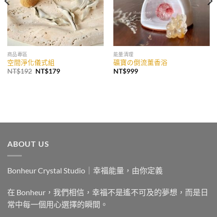
商品專區
能量清理
空間淨化儀式組
礦寶の倒流薰香浴
原
目
NT$
192
NT$
179
NT$
999
始
前
價
價
格：
格：
NT$192。
NT$179。
ABOUT US
Bonheur Crystal Studio｜幸福能量，由你定義
在 Bonheur，我們相信，幸福不是遙不可及的夢想，而是日
常中每一個用心選擇的瞬間。