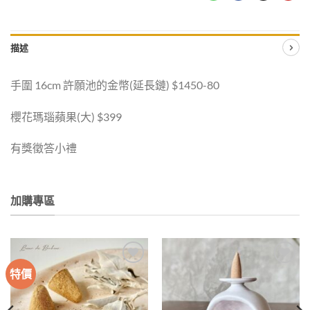
描述
手圍 16cm 許願池的金幣(延長鏈) $1450-80
櫻花瑪瑙蘋果(大) $399
有獎徵答小禮
加購專區
特價
加入
加入
收藏
收藏