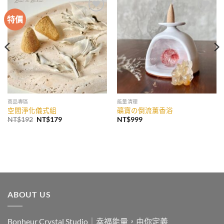
特價
加入
加入
收藏
收藏
商品專區
能量清理
空間淨化儀式組
礦寶の倒流薰香浴
原
目
NT$
192
NT$
179
NT$
999
始
前
價
價
格：
格：
NT$192。
NT$179。
ABOUT US
Bonheur Crystal Studio｜幸福能量，由你定義