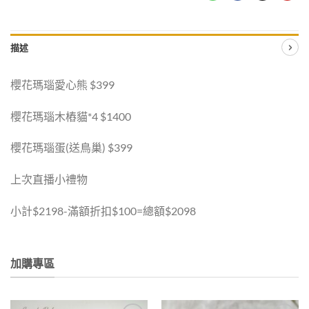
描述
櫻花瑪瑙愛心熊 $399
櫻花瑪瑙木樁貓*4 $1400
櫻花瑪瑙蛋(送鳥巢) $399
上次直播小禮物
小計$2198-滿額折扣$100=總額$2098
加購專區