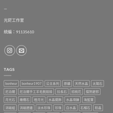
—
光鋩工作室
統編：91135610
TAGS
bonheur
bonheur1907
公主系列
原礦
天然水晶
太陽石
尼泊爾
尼泊爾手工羊毛氈娃娃
拉長石
招桃花
擋煞避邪
月光石
橄欖石
橙月光
水晶擺飾
水晶項鍊
海藍寶
消磁組
消磁週邊
淡水珍珠
珍珠
白水晶
石榴石
粉晶