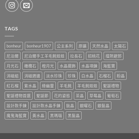
TAGS
bonheur
bonheur1907
公主系列
原礦
天然水晶
太陽石
尼泊爾
尼泊爾手工羊毛氈娃娃
拉長石
招桃花
擋煞避邪
月光石
橄欖石
橙月光
水晶擺飾
水晶項鍊
海藍寶
消磁組
消磁週邊
淡水珍珠
珍珠
白水晶
石榴石
粉晶
紅石榴
紫水晶
綠幽靈
羊毛氈
羊毛氈娃娃
聖誕禮物
聖誕禮物首選
聖誕節
花的姿態
茶晶
草莓晶
葡萄石
設計款手鍊
設計款水晶手鍊
鈦晶
銀曜石
銀髮晶
魔鬼海藍寶
黃水晶
黑瑪瑙
黑髮晶