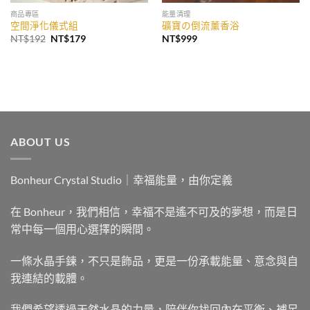
商品專區
能量清理
空間淨化儀式組
礦寶の倒流薰香浴
原
目
NT$
192
NT$
179
NT$
999
始
前
價
價
格：
格：
NT$192。
NT$179。
ABOUT US
Bonheur Crystal Studio｜幸福能量，由你定義
在 Bonheur，我們相信，幸福不是遙不可及的夢想，而是日
常中每一個用心選擇的瞬間。
一條水晶手鍊，不只是飾品，更是一份承載能量、意念與自
我連結的載體。
我們希望透過天然水晶的力量，陪伴你找回內在平衡、補足