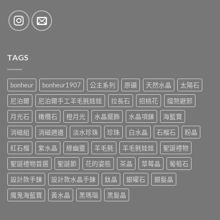
TAGS
bonheur
bonheur1907
公主系列
原礦
天然水晶
太陽石
尼泊爾
尼泊爾手工羊毛氈娃娃
拉長石
招桃花
擋煞避邪
月光石
橄欖石
橙月光
水晶擺飾
水晶項鍊
海藍寶
消磁組
消磁週邊
淡水珍珠
珍珠
白水晶
石榴石
粉晶
紅石榴
紫水晶
綠幽靈
羊毛氈
羊毛氈娃娃
聖誕禮物
聖誕禮物首選
聖誕節
花的姿態
茶晶
草莓晶
葡萄石
設計款手鍊
設計款水晶手鍊
鈦晶
銀曜石
銀髮晶
魔鬼海藍寶
黃水晶
黑瑪瑙
黑髮晶