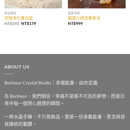
商品專區
能量清理
空間淨化儀式組
礦寶の倒流薰香浴
原
目
NT$
192
NT$
179
NT$
999
始
前
價
價
格：
格：
NT$192。
NT$179。
ABOUT US
Bonheur Crystal Studio｜幸福能量，由你定義
在 Bonheur，我們相信，幸福不是遙不可及的夢想，而是日
常中每一個用心選擇的瞬間。
一條水晶手鍊，不只是飾品，更是一份承載能量、意念與自
我連結的載體。