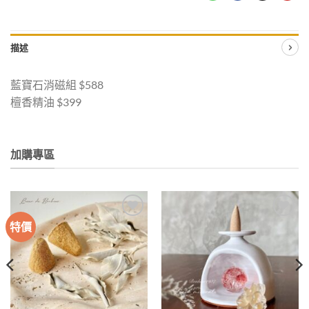
描述
藍寶石消磁組 $588
檀香精油 $399
加購專區
特價
加入
加入
收藏
收藏