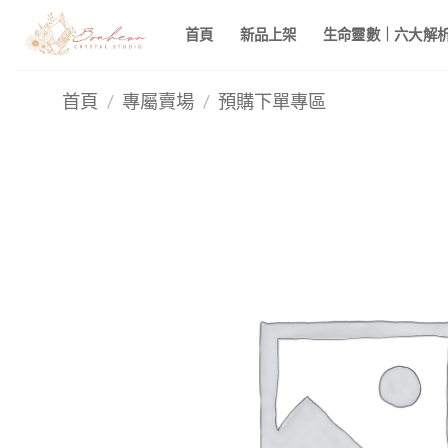
Skip
首頁
新品上架
生命靈數｜六大解析 
to
content
首頁
/
專屬賣場
/
預購下單專區