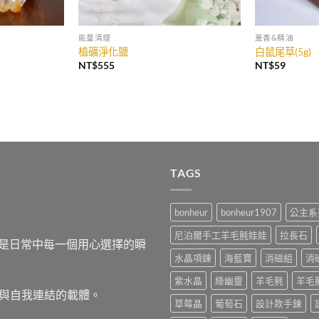
能量清理
薰香&精油
植礦淨化鹽
白鼠尾草(5g)
NT$
555
NT$
59
TAGS
bonheur
bonheur1907
公主系
尼泊爾手工羊毛氈娃娃
拉長石
，而是日常中每一個用心選擇的瞬
水晶項鍊
海藍寶
消磁組
消
紫水晶
綠幽靈
羊毛氈
羊毛
與自我連結的載體。
草莓晶
葡萄石
設計款手鍊