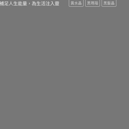
補足人生能量，為生活注入靈
黃水晶
黑瑪瑙
黑髮晶