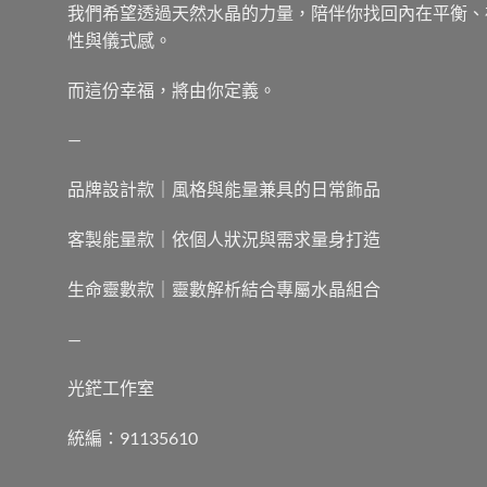
我們希望透過天然水晶的力量，陪伴你找回內在平衡、
性與儀式感。
而這份幸福，將由你定義。
—
品牌設計款｜風格與能量兼具的日常飾品
客製能量款｜依個人狀況與需求量身打造
生命靈數款｜靈數解析結合專屬水晶組合
—
光鋩工作室
統編：91135610