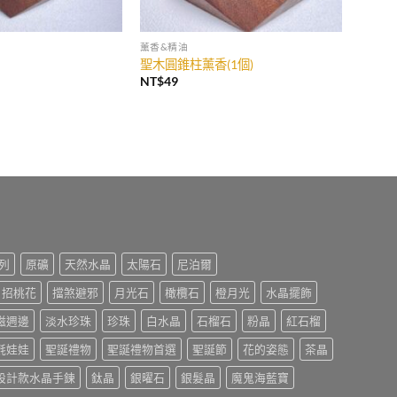
薰香&精油
聖木圓錐柱薰香(1個)
NT$
49
列
原礦
天然水晶
太陽石
尼泊爾
招桃花
擋煞避邪
月光石
橄欖石
橙月光
水晶擺飾
磁週邊
淡水珍珠
珍珠
白水晶
石榴石
粉晶
紅石榴
氈娃娃
聖誕禮物
聖誕禮物首選
聖誕節
花的姿態
茶晶
設計款水晶手鍊
鈦晶
銀曜石
銀髮晶
魔鬼海藍寶