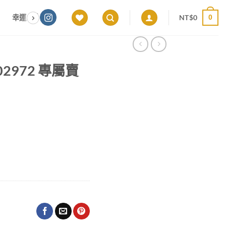
NT$
0
幸運色｜能量感應 × 色彩頻率 × 專屬設計
願望顯化｜意圖啟動 ×
0
h02972 專屬賣