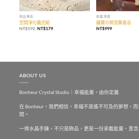
商品專區
能量清理
空間淨化儀式組
礦寶の倒流薰香浴
原
目
NT$
192
NT$
179
NT$
999
始
前
價
價
格：
格：
NT$192。
NT$179。
ABOUT US
Bonheur Crystal Studio｜幸福能量，由你定義
在 Bonheur，我們相信，幸福不是遙不可及的夢想
間。
一條水晶手鍊，不只是飾品，更是一份承載能量、意念