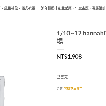
× 能量補位 × 儀式祈願
流年運勢｜能量感應 × 年度主題 × 專屬設計
1/10~12 hanna
場
加入
收藏
NT$
1,908
已售完
分類:
預購下單專區