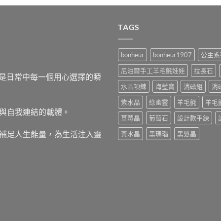
TAGS
bonheur
bonheur1907
公主系
尼泊爾手工羊毛氈娃娃
拉長石
，而是日常中每一個用心選擇的瞬
水晶項鍊
海藍寶
消磁組
消
紫水晶
綠幽靈
羊毛氈
羊毛
與自我連結的載體。
草莓晶
葡萄石
設計款手鍊
補足人生能量，為生活注入靈
黃水晶
黑瑪瑙
黑髮晶