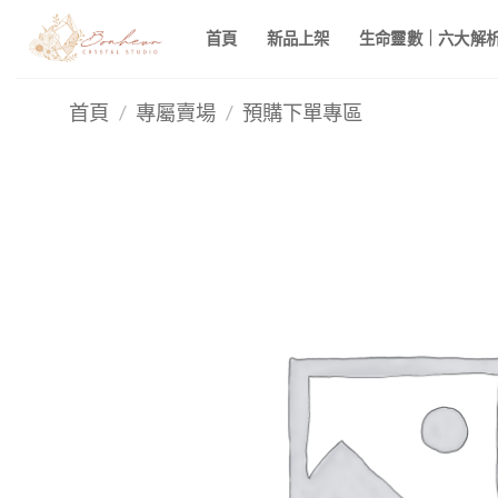
Skip
首頁
新品上架
生命靈數｜六大解析 
to
content
首頁
/
專屬賣場
/
預購下單專區