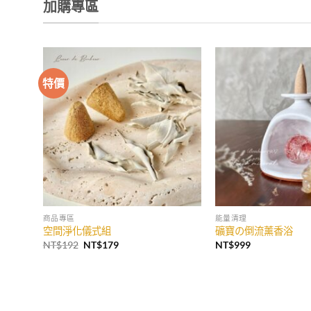
加購專區
特價
加入
收藏
商品專區
能量清理
空間淨化儀式組
礦寶の倒流薰香浴
原
目
NT$
192
NT$
179
NT$
999
始
前
價
價
格：
格：
NT$192。
NT$179。