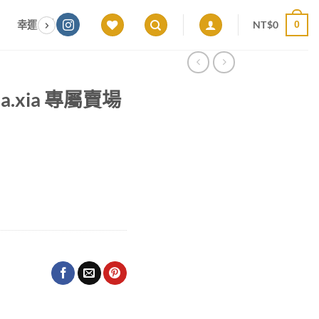
NT$
0
幸運色｜能量感應 × 色彩頻率 × 專屬設計
願望顯化｜意圖啟動 ×
0
xia.xia 專屬賣場