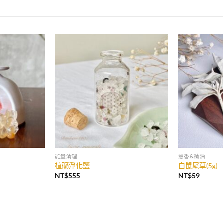
加入
加入
收藏
收藏
能量清理
薰香&精油
植礦淨化鹽
白鼠尾草(5g)
NT$
555
NT$
59