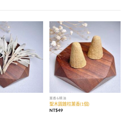
加入
加入
收藏
收藏
薰香&精油
聖木圓錐柱薰香(1個)
NT$
49