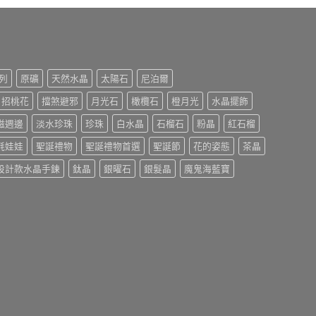
列
原礦
天然水晶
太陽石
尼泊爾
招桃花
擋煞避邪
月光石
橄欖石
橙月光
水晶擺飾
磁週邊
淡水珍珠
珍珠
白水晶
石榴石
粉晶
紅石榴
氈娃娃
聖誕禮物
聖誕禮物首選
聖誕節
花的姿態
茶晶
設計款水晶手鍊
鈦晶
銀曜石
銀髮晶
魔鬼海藍寶