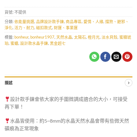
貨號:
不提供
分類:
依能量挑選
,
品牌設計款手鍊
,
商品專區
,
愛情、人緣
,
擋煞、避邪、
淨化
,
活力、耐力
,
磁扣款式
,
財運、事業運
標籤:
bonheur
,
bonheur1907
,
天然水晶
,
太陽石
,
橙月光
,
淡水貝殼
,
蜜糖琥
珀
,
蜜蠟
,
設計款水晶手鍊
,
黑金超七
描述
設計款手鍊會依大家的手圍微調成適合的大小，可接受
再下單！
水晶皆使用：約5~8mm的水晶天然水晶會帶有些微天然
礦痕為正常現象