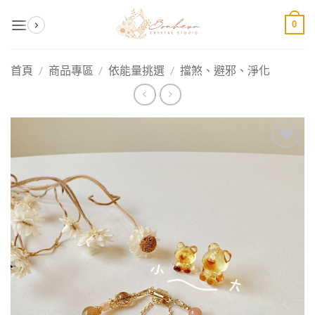
Skip
0
to
content
首頁
/
商品專區
/
依能量挑選
/
擋煞、避邪、淨化
加入
收藏