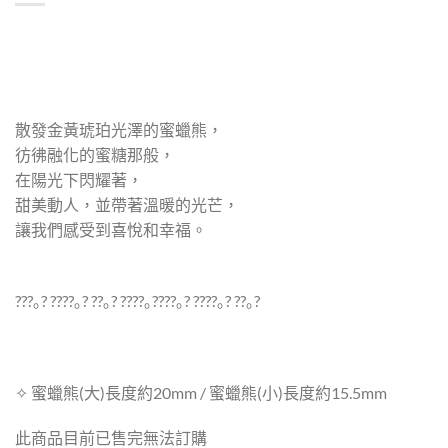
散發金黃琥珀光澤的蜜蠟熊，
彷彿融化的蜜糖那般，
在陽光下閃耀著，
甜美動人，並帶著溫暖的光芒，
讓我們感受到喜悅和幸福。
???｡? ????｡? ??｡? ????｡????｡? ????｡? ??｡?
✧ 蜜蠟熊(大)長度約20mm / 蜜蠟熊(小)長度約15.5mm
此商品目前已售完無法訂購