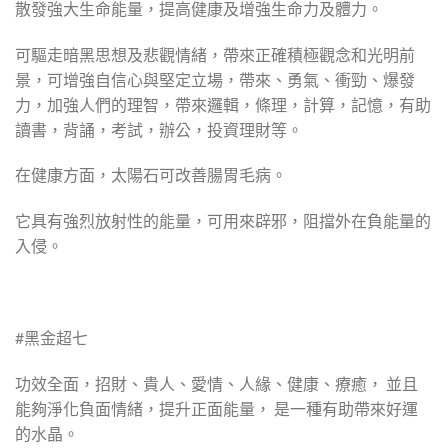
散發強大生命能量，提高健康及增強生命力及體力。
可驅走暗黑思想及悲觀情緒，帶來正確積極觀念和光明前
景，可增強自信心與堅定立場，帶來、勇氣、衝勁、爆發
力，加強人們的理智，帶來邏輯，條理，計算，記憶，有助
讀書，背誦，考試，辦公，投資理財等。
在健康方面，太陽石可改善腸胃毛病。
它具有強烈放射性的能量，可用來辟邪，阻擋外在負能量的
入侵。
#黑金超七
功效全面，招財、貴人、愛情、人緣、健康、療癒， 並且
能夠淨化負面情緒，提升正面能量， 是一種有助帶來好運
的水晶。