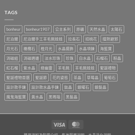
TAGS
bonheur
bonheur1907
公主系列
原礦
天然水晶
太陽石
尼泊爾
尼泊爾手工羊毛氈娃娃
拉長石
招桃花
擋煞避邪
月光石
橄欖石
橙月光
水晶擺飾
水晶項鍊
海藍寶
消磁組
消磁週邊
淡水珍珠
珍珠
白水晶
石榴石
粉晶
紅石榴
紫水晶
綠幽靈
羊毛氈
羊毛氈娃娃
聖誕禮物
聖誕禮物首選
聖誕節
花的姿態
茶晶
草莓晶
葡萄石
設計款手鍊
設計款水晶手鍊
鈦晶
銀曜石
銀髮晶
魔鬼海藍寶
黃水晶
黑瑪瑙
黑髮晶
Visa
MasterCard