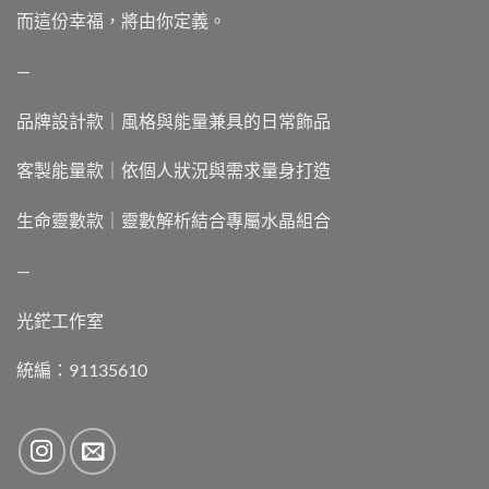
而這份幸福，將由你定義。
—
品牌設計款｜風格與能量兼具的日常飾品
客製能量款｜依個人狀況與需求量身打造
生命靈數款｜靈數解析結合專屬水晶組合
—
光鋩工作室
統編：91135610