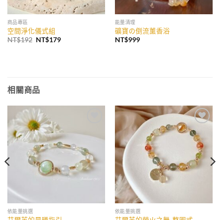
商品專區
能量清理
空間淨化儀式組
礦寶の倒流薰香浴
原
目
NT$
192
NT$
179
NT$
999
始
前
價
價
格：
格：
NT$192。
NT$179。
相關商品
加入
加入
收藏
收藏
依能量挑選
依能量挑選
艾爾芙的晨曦指引
艾爾芙的螢火之舞-整圈式