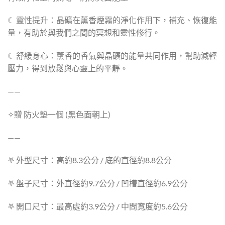
☾
靈性提升：晶礦在薰香煙霧的淨化作用下，補充、恢復能
量，有助於與我們之間的冥想和靈性修行。
☾
舒緩身心：薰香的香氣與晶礦的能量共同作用，幫助減輕
壓力，得到放鬆與心靈上的平靜。
——
✧贈 防火墊一個 (黑色面朝上)
——
𖤐
外型尺寸：高約
8.3
公分
/
底的直徑約
8.8
公分
𖤐
盤子尺寸：外直徑約
9.7
公分
/
凹槽直徑約
6.9
公分
𖤐
開口尺寸：最高處約
3.9
公分
/
中間寬度約
5.6
公分