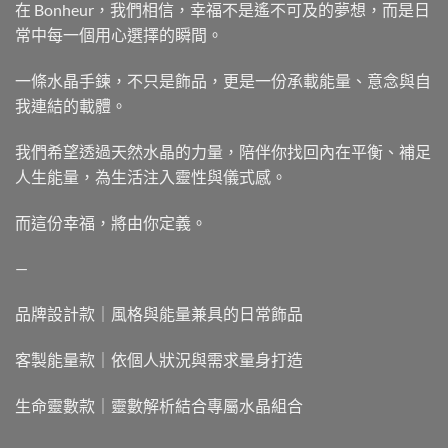
在 Bonheur，我們相信，幸福不是遙不可及的夢想，而是日
常中每一個用心選擇的瞬間。
一條水晶手鍊，不只是飾品，更是一份承載能量、意念與自
我連結的載體。
我們希望透過天然水晶的力量，陪伴你找回內在平衡、補足
人生能量，為生活注入靈性與儀式感。
而這份幸福，將由你定義。
—
品牌設計款｜風格與能量兼具的日常飾品
客製能量款｜依個人狀況與需求量身打造
生命靈數款｜靈數解析結合專屬水晶組合