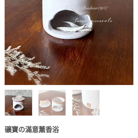
礦寶の滿意薰香浴