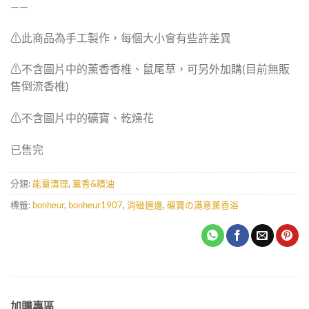
——
⚠︎︎此商品為手工製作，每個大小會有些許差異
⚠︎︎不含圖片中的薰香香椎、鼠尾草，可另外加購
(
目前無販
售倒流香椎
)
⚠︎︎不含圖片中的礦寶、乾燥花
已售完
分類:
能量清理
,
薰香&精油
標籤:
bonheur
,
bonheur1907
,
消磁週邊
,
礦寶の滿意薰香浴
加購專區