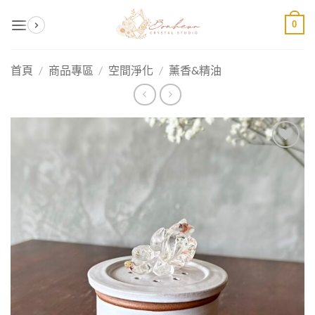
Skip
0
to
content
首頁
/
商品專區
/
空間淨化
/
薰香&精油
加入
收藏