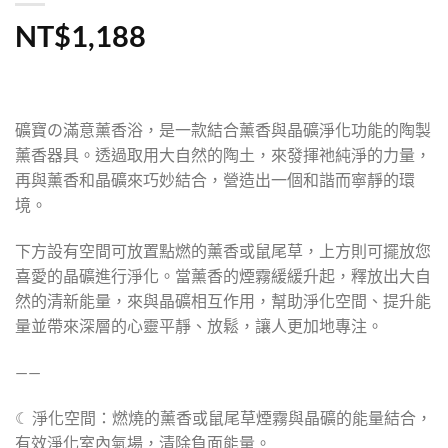
NT$
1,188
礦寶の滿意薰香浴，是一款結合薰香與晶礦淨化功能的陶製
薰香器具。透過取用大自然的陶土，來發揮祂純淨的力量，
再與薰香和晶礦來巧妙結合，營造出一個和諧而寧靜的環
境。
下方設有空間可放置點燃的薰香或鼠尾草，上方則可擺放您
喜愛的晶礦進行淨化。當薰香的煙霧緩緩升起，釋放出大自
然的清新能量，來與晶礦相互作用，幫助淨化空間、提升能
量並帶來深層的心靈平靜、放鬆，讓人更加地專注。
——
☾
淨化空間：燃燒的薰香或鼠尾草煙霧與晶礦的能量結合，
有效淨化室內氣場，清除負面能量。