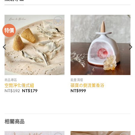
特價
加入
加入
收藏
收藏
商品專區
能量清理
空間淨化儀式組
礦寶の倒流薰香浴
原
目
NT$
192
NT$
179
NT$
999
始
前
價
價
格：
格：
NT$192。
NT$179。
相關商品