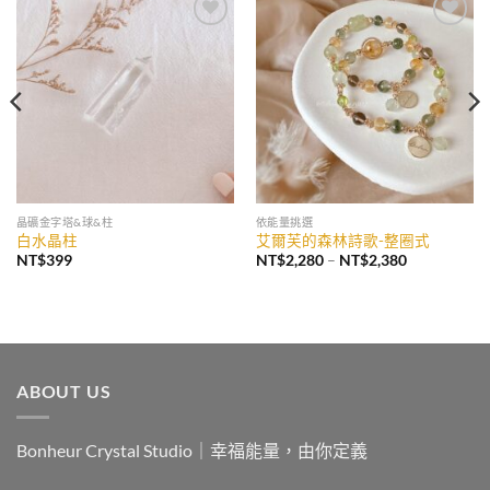
加入
加入
收藏
收藏
晶礦金字塔&球&柱
依能量挑選
白水晶柱
艾爾芙的森林詩歌-整圈式
價
NT$
399
NT$
2,280
–
NT$
2,380
格
範
圍：
NT$2,280
到
NT$2,380
ABOUT US
Bonheur Crystal Studio｜幸福能量，由你定義