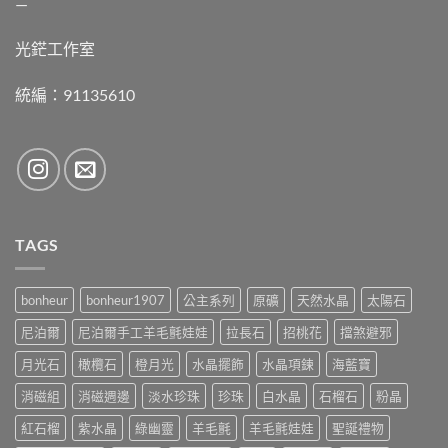
—
光鋩工作室
統編：91135610
TAGS
bonheur
bonheur1907
公主系列
原礦
天然水晶
太陽石
尼泊爾
尼泊爾手工羊毛氈娃娃
拉長石
招桃花
擋煞避邪
月光石
橄欖石
橙月光
水晶擺飾
水晶項鍊
海藍寶
消磁組
消磁週邊
淡水珍珠
珍珠
白水晶
石榴石
粉晶
紅石榴
紫水晶
綠幽靈
羊毛氈
羊毛氈娃娃
聖誕禮物